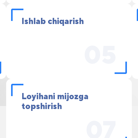
Ishlab chiqarish
05
Loyihani mijozga
topshirish
07