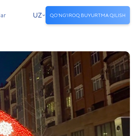
UZ
lar
QO'NG'IROQ BUYURTMA QILISH