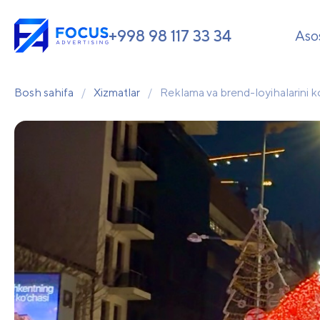
+998 98 117 33 34
Aso
Bosh sahifa
/
Xizmatlar
/
Reklama va brend-loyihalarini k