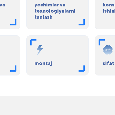
 va
yechimlar va
kons
texnologiyalarni
ishla
tanlash
montaj
sifat