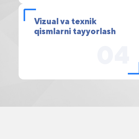
Vizual va texnik
qismlarni tayyorlash
04