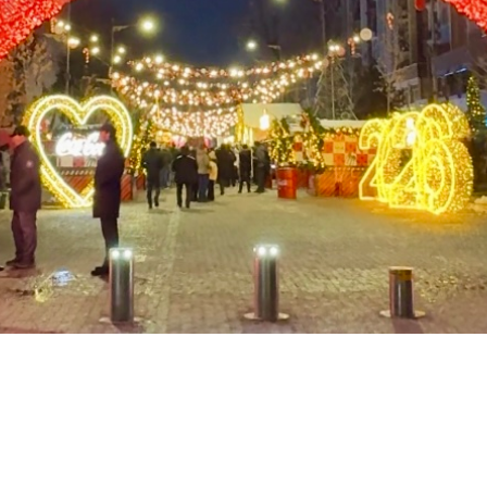
rend-loyihalarin
ayyor holda amal