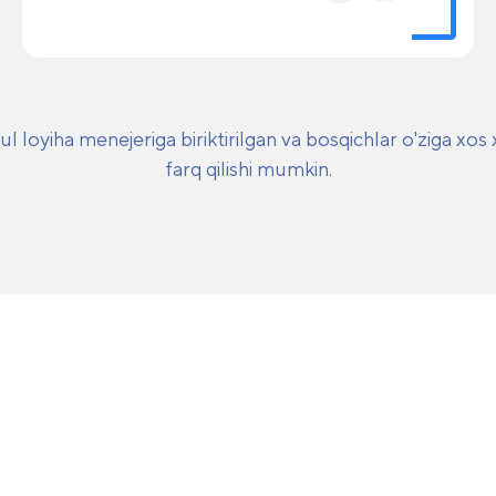
ul loyiha menejeriga biriktirilgan va bosqichlar o'ziga xos
farq qilishi mumkin.