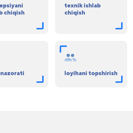
epsiyani
texnik ishlab
b chiqish
chiqish
 nazorati
loyihani topshirish