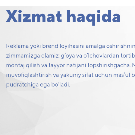
o
Xizmat haqida
Reklama yoki brend loyihasini amalga oshirishning 
zimmamizga olamiz: g’oya va o’lchovlardan tortib,
montaj qilish va tayyor natijani topshirishgacha.
muvofiqlashtirish va yakuniy sifat uchun mas’ul 
pudratchiga ega bo’ladi.