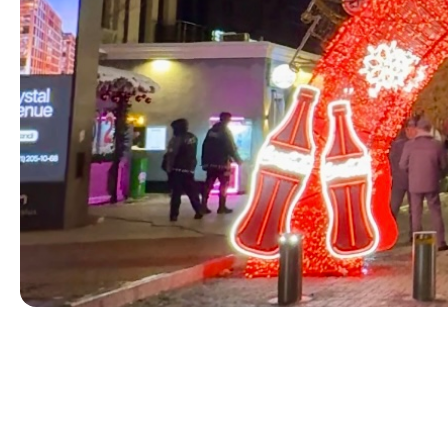
Reklama va b
kompleks va t