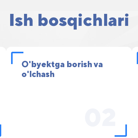
Ish bosqichlari
O'byektga borish va
o'lchash
02