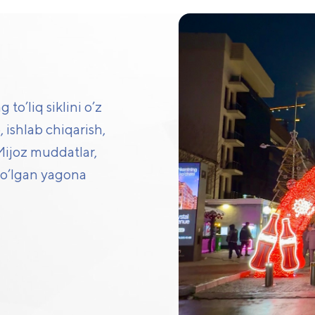
shirish
to’liq siklini o’z
 ishlab chiqarish,
 Mijoz muddatlar,
bo’lgan yagona