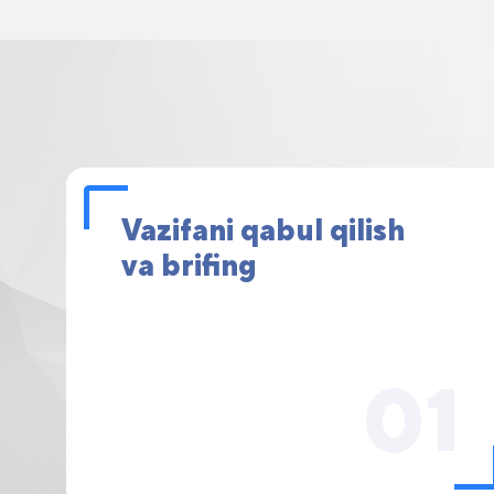
Vazifani qabul qilish
va brifing
01