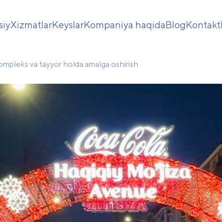
siy
Xizmatlar
Keyslar
Kompaniya haqida
Blog
Kontakt
ompleks va tayyor holda amalga oshirish