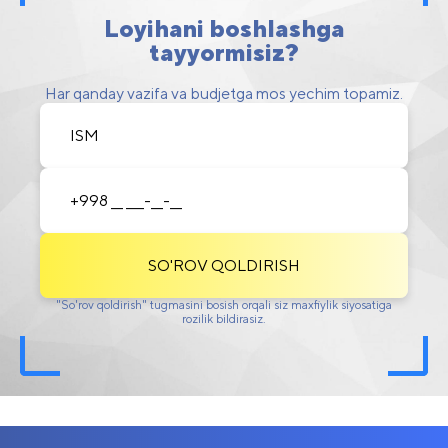
Loyihani boshlashga
tayyormisiz?
Har qanday vazifa va budjetga mos yechim topamiz.
SO'ROV QOLDIRISH
"So'rov qoldirish" tugmasini bosish orqali siz maxfiylik siyosatiga
rozilik bildirasiz.