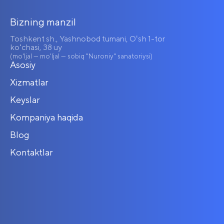
Bizning manzil
Toshkent sh., Yashnobod tumani, Oʻsh 1-tor
koʻchasi, 38 uy
(mo'ljal — mo'ljal — sobiq "Nuroniy" sanatoriysi)
Asosiy
Xizmatlar
Keyslar
Kompaniya haqida
Blog
Kontaktlar