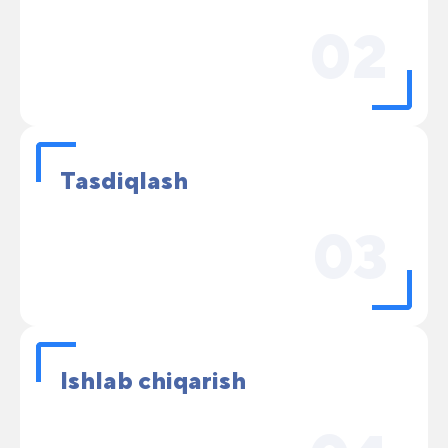
02
Tasdiqlash
03
Ishlab chiqarish