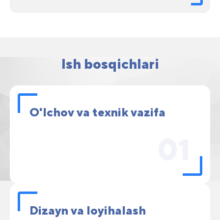
Ish bosqichlari
O'lchov va texnik vazifa
01
Dizayn va loyihalash