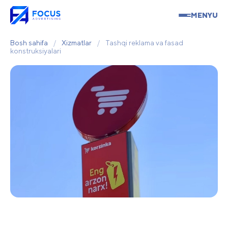
MENYU
Bosh sahifa
/
Xizmatlar
/
Tashqi reklama va fasad
konstruksiyalari
Tashqi reklama va fasad