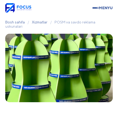
MENYU
Bosh sahifa
/
Xizmatlar
/
POSM va savdo reklama
uskunalari
POSM va savdo reklama