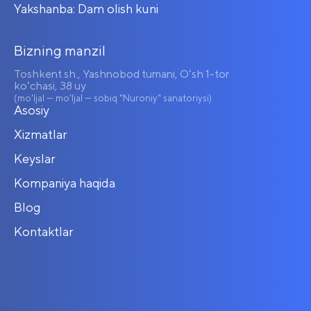
Yakshanba: Dam olish kuni
Bizning manzil
Toshkent sh., Yashnobod tumani, Oʻsh 1-tor
koʻchasi, 38 uy
(mo'ljal — mo'ljal — sobiq "Nuroniy" sanatoriysi)
Asosiy
Xizmatlar
Keyslar
Kompaniya haqida
Blog
Kontaktlar