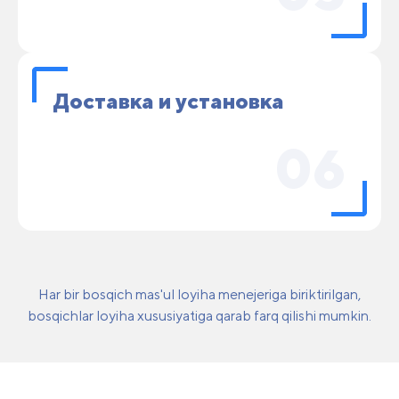
Доставка и установка
06
Har bir bosqich mas'ul loyiha menejeriga biriktirilgan,
bosqichlar loyiha xususiyatiga qarab farq qilishi mumkin.