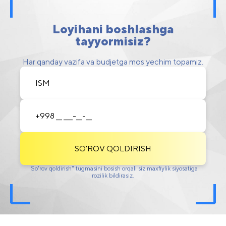
Loyihani boshlashga
tayyormisiz?
Har qanday vazifa va budjetga mos yechim topamiz.
SO'ROV QOLDIRISH
"So'rov qoldirish" tugmasini bosish orqali siz maxfiylik siyosatiga
rozilik bildirasiz.