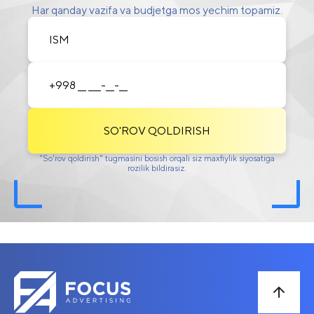
Har qanday vazifa va budjetga mos yechim topamiz.
SO'ROV QOLDIRISH
"So'rov qoldirish" tugmasini bosish orqali siz maxfiylik siyosatiga
rozilik bildirasiz.