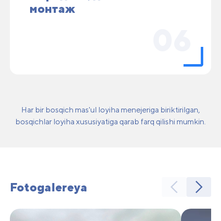
монтаж
06
Har bir bosqich mas'ul loyiha menejeriga biriktirilgan,
bosqichlar loyiha xususiyatiga qarab farq qilishi mumkin.
Fotogalereya