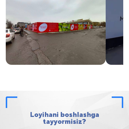
Loyihani boshlashga
tayyormisiz?