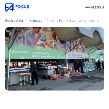
MENYU
Bosh sahifa
/
Xizmatlar
/
Keng formatli va interyer bosma
Keng formatli va interyer