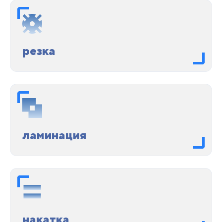
резка
ламинация
накатка