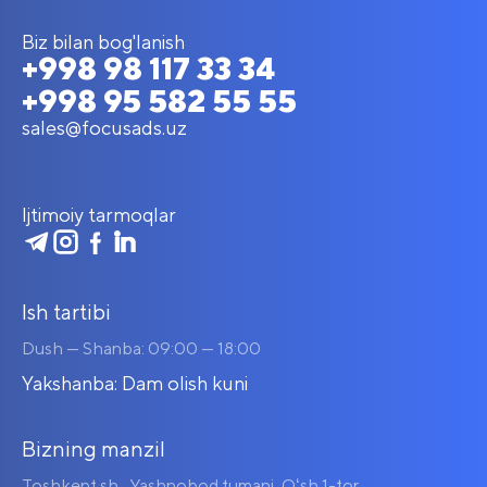
Biz bilan bog'lanish
+998 98 117 33 34
+998 95 582 55 55
sales@focusads.uz
Ijtimoiy tarmoqlar
Ish tartibi
Dush — Shanba: 09:00 — 18:00
Yakshanba: Dam olish kuni
Bizning manzil
Toshkent sh., Yashnobod tumani, Oʻsh 1-tor