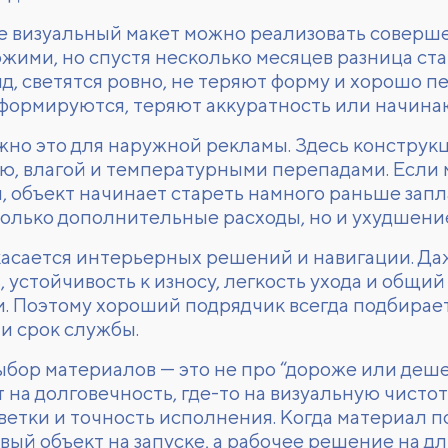
е визуальный макет можно реализовать соверш
ожими, но спустя несколько месяцев разница с
д, светятся ровно, не теряют форму и хорошо п
формируются, теряют аккуратность или начина
но это для наружной рекламы. Здесь конструкц
ью, влагой и температурными перепадами. Если
 объект начинает стареть намного раньше запл
только дополнительные расходы, но и ухудшение
 касается интерьерных решений и навигации. Д
, устойчивость к износу, легкость ухода и общи
. Поэтому хороший подрядчик всегда подбирает
 и срок службы.
бор материалов — это не про “дороже или дешев
на долговечность, где-то на визуальную чистоту
ветки и точность исполнения. Когда материал п
вый объект на запуске, а рабочее решение на д