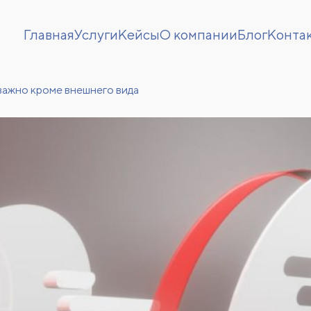
Главная
Услуги
Кейсы
О компании
Блог
Конта
важно кроме внешнего вида