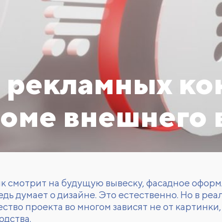
 рекламных ко
роме внешнего 
ик смотрит на будущую вывеску, фасадное офор
дь думает о дизайне. Это естественно. Но в ре
ество проекта во многом зависят не от картинки
одства.