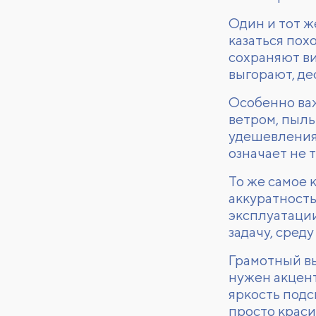
Один и тот ж
казаться пох
сохраняют ви
выгорают, де
Особенно важ
ветром, пыл
удешевления,
означает не 
То же самое
аккуратность
эксплуатации
задачу, среду
Грамотный вы
нужен акцент 
яркость подс
просто краси