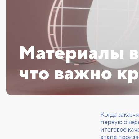
Материалы в
что важно к
Когда заказч
первую очере
итоговое кач
этапе произв