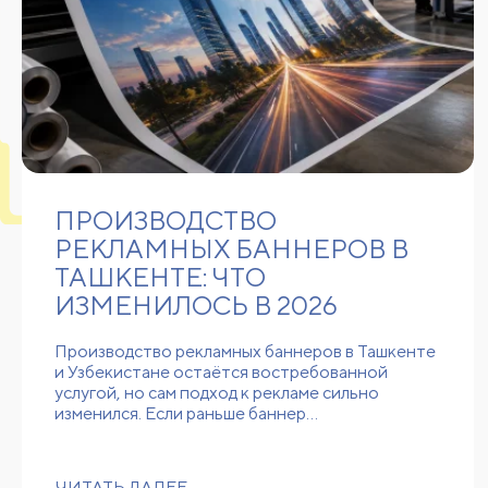
ПРОИЗВОДСТВО
РЕКЛАМНЫХ БАННЕРОВ В
ТАШКЕНТЕ: ЧТО
ИЗМЕНИЛОСЬ В 2026
Производство рекламных баннеров в Ташкенте
и Узбекистане остаётся востребованной
услугой, но сам подход к рекламе сильно
изменился. Если раньше баннер…
ЧИТАТЬ ДАЛЕЕ