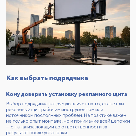
Как выбрать подрядчика
Кому доверить установку рекламного щита
Выбор подрядчика напрямую влияет на то, станет ли
рекламный щит рабочим инструментом или
источником постоянных проблем. На практике важен
не только опыт монтажа, но и понимание всей цепочки
— от анализа локации до ответственности за
результат после установки.