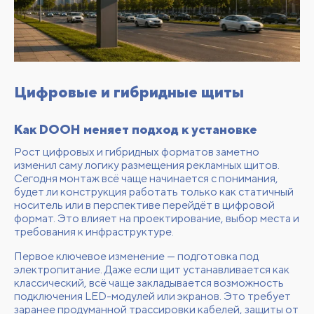
Цифровые и гибридные щиты
Как DOOH меняет подход к установке
Рост цифровых и гибридных форматов заметно
изменил саму логику размещения рекламных щитов.
Сегодня монтаж всё чаще начинается с понимания,
будет ли конструкция работать только как статичный
носитель или в перспективе перейдёт в цифровой
формат. Это влияет на проектирование, выбор места и
требования к инфраструктуре.
Первое ключевое изменение — подготовка под
электропитание. Даже если щит устанавливается как
классический, всё чаще закладывается возможность
подключения LED-модулей или экранов. Это требует
заранее продуманной трассировки кабелей, защиты от