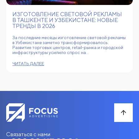
ИЗГОТОВЛЕНИЕ СВЕТОВОЙ РЕКЛАМЫ
В ТАШКЕНТЕ И УЗБЕКИСТАНЕ: НОВЫЕ
ТРЕНДЫ В 2026
За последние месяцы изготовление световой рекламы
в Узбекистане заметно трансформировалось.
Развитие торговых центров, retail-рынка и городской
инфраструктуры усилило спрос на…
ЧИТАТЬ ДАЛЕЕ
Связаться с нами