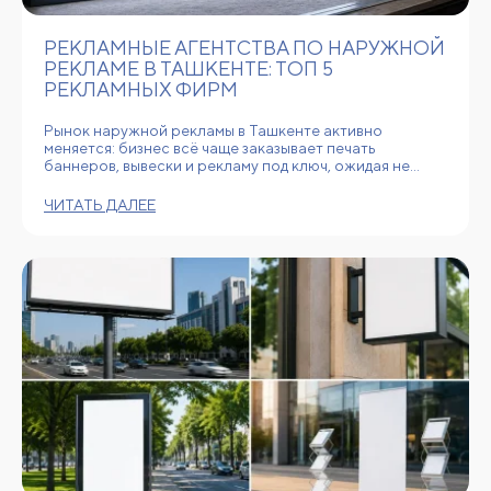
РЕКЛАМНЫЕ АГЕНТСТВА ПО НАРУЖНОЙ
РЕКЛАМЕ В ТАШКЕНТЕ: ТОП 5
РЕКЛАМНЫХ ФИРМ
Рынок наружной рекламы в Ташкенте активно
меняется: бизнес всё чаще заказывает печать
баннеров, вывески и рекламу под ключ, ожидая не…
ЧИТАТЬ ДАЛЕЕ