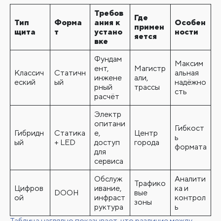
Требов
Где
Тип
Форма
ания к
Особен
примен
щита
т
устано
ности
яется
вке
Фундам
Максим
ент,
Магистр
Классич
Статичн
альная
инжене
али,
еский
ый
надёжно
рный
трассы
сть
расчёт
Электр
опитани
Гибкост
Гибридн
Статика
е,
Центр
ь
ый
+ LED
доступ
города
формата
для
сервиса
Обслуж
Аналити
Трафико
Цифров
ивание,
ка и
DOOH
вые
ой
инфраст
контрол
зоны
руктура
ь
Таблица наглядно показывает, что различие между