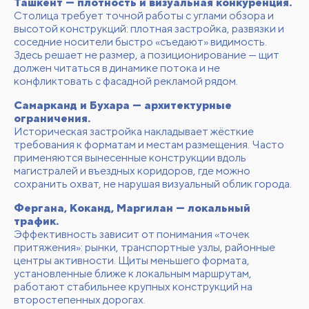
Ташкент — плотность и визуальная конкуренция.
Столица требует точной работы с углами обзора и
высотой конструкций: плотная застройка, развязки и
соседние носители быстро «съедают» видимость.
Здесь решает не размер, а позиционирование — щит
должен читаться в динамике потока и не
конфликтовать с фасадной рекламой рядом.
Самарканд и Бухара — архитектурные
ограничения.
Историческая застройка накладывает жёсткие
требования к форматам и местам размещения. Часто
применяются вынесенные конструкции вдоль
магистралей и въездных коридоров, где можно
сохранить охват, не нарушая визуальный облик города.
Фергана, Коканд, Маргилан — локальный
трафик.
Эффективность зависит от понимания «точек
притяжения»: рынки, транспортные узлы, районные
центры активности. Щиты меньшего формата,
установленные ближе к локальным маршрутам,
работают стабильнее крупных конструкций на
второстепенных дорогах.