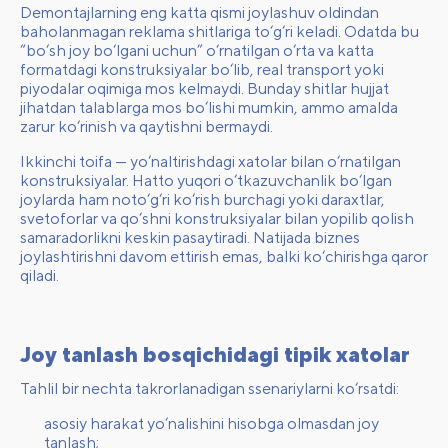
Demontajlarning eng katta qismi joylashuv oldindan
baholanmagan reklama shitlariga to‘g‘ri keladi. Odatda bu
“bo‘sh joy bo‘lgani uchun” o‘rnatilgan o‘rta va katta
formatdagi konstruksiyalar bo‘lib, real transport yoki
piyodalar oqimiga mos kelmaydi. Bunday shitlar hujjat
jihatdan talablarga mos bo‘lishi mumkin, ammo amalda
zarur ko‘rinish va qaytishni bermaydi.
Ikkinchi toifa — yo‘naltirishdagi xatolar bilan o‘rnatilgan
konstruksiyalar. Hatto yuqori o‘tkazuvchanlik bo‘lgan
joylarda ham noto‘g‘ri ko‘rish burchagi yoki daraxtlar,
svetoforlar va qo‘shni konstruksiyalar bilan yopilib qolish
samaradorlikni keskin pasaytiradi. Natijada biznes
joylashtirishni davom ettirish emas, balki ko‘chirishga qaror
qiladi.
Joy tanlash bosqichidagi tipik xatolar
Tahlil bir nechta takrorlanadigan ssenariylarni ko‘rsatdi:
asosiy harakat yo‘nalishini hisobga olmasdan joy
tanlash;