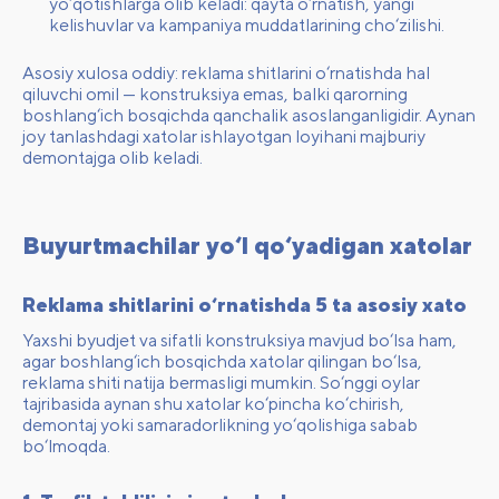
yo‘qotishlarga olib keladi: qayta o‘rnatish, yangi
kelishuvlar va kampaniya muddatlarining cho‘zilishi.
Asosiy xulosa oddiy: reklama shitlarini o‘rnatishda hal
qiluvchi omil — konstruksiya emas, balki qarorning
boshlang‘ich bosqichda qanchalik asoslanganligidir. Aynan
joy tanlashdagi xatolar ishlayotgan loyihani majburiy
demontajga olib keladi.
Buyurtmachilar yo‘l qo‘yadigan xatolar
Reklama shitlarini o‘rnatishda 5 ta asosiy xato
Yaxshi byudjet va sifatli konstruksiya mavjud bo‘lsa ham,
agar boshlang‘ich bosqichda xatolar qilingan bo‘lsa,
reklama shiti natija bermasligi mumkin. So‘nggi oylar
tajribasida aynan shu xatolar ko‘pincha ko‘chirish,
demontaj yoki samaradorlikning yo‘qolishiga sabab
bo‘lmoqda.