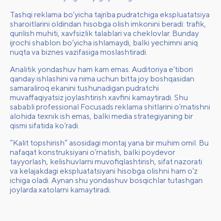
Tashqi reklama bo‘yicha tajriba pudratchiga ekspluatatsiya
sharoitlarini oldindan hisobga olish imkonini beradi: trafik,
qurilish muhiti, xavfsizlik talablari va cheklovlar. Bunday
ijrochi shablon bo‘yicha ishlamaydi, balki yechimni aniq
nuqta va biznes vazifasiga moslashtiradi.
Analitik yondashuv ham kam emas. Auditoriya e’tibori
qanday ishlashini va nima uchun bitta joy boshqasidan
samaraliroq ekanini tushunadigan pudratchi
muvaffaqiyatsiz joylashtirish xavfini kamaytiradi. Shu
sababli professional
Focusads
reklama shitlarini o‘rnatishni
alohida texnik ish emas, balki media strategiyaning bir
qismi sifatida ko‘radi.
“Kalit topshirish” asosidagi montaj yana bir muhim omil. Bu
nafaqat konstruksiyani o‘rnatish, balki poydevor
tayyorlash, kelishuvlarni muvofiqlashtirish, sifat nazorati
va kelajakdagi ekspluatatsiyani hisobga olishni ham o‘z
ichiga oladi. Aynan shu yondashuv bosqichlar tutashgan
joylarda xatolarni kamaytiradi.