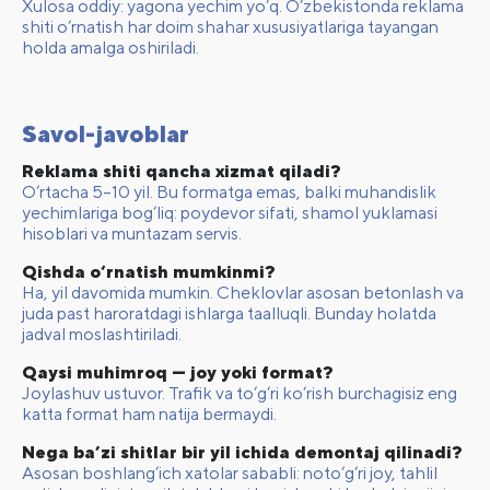
Xulosa oddiy: yagona yechim yo‘q. O‘zbekistonda reklama
shiti o‘rnatish har doim shahar xususiyatlariga tayangan
holda amalga oshiriladi.
Savol-javoblar
Reklama shiti qancha xizmat qiladi?
O‘rtacha 5–10 yil. Bu formatga emas, balki muhandislik
yechimlariga bog‘liq: poydevor sifati, shamol yuklamasi
hisoblari va muntazam servis.
Qishda o‘rnatish mumkinmi?
Ha, yil davomida mumkin. Cheklovlar asosan betonlash va
juda past haroratdagi ishlarga taalluqli. Bunday holatda
jadval moslashtiriladi.
Qaysi muhimroq — joy yoki format?
Joylashuv ustuvor. Trafik va to‘g‘ri ko‘rish burchagisiz eng
katta format ham natija bermaydi.
Nega ba’zi shitlar bir yil ichida demontaj qilinadi?
Asosan boshlang‘ich xatolar sababli: noto‘g‘ri joy, tahlil