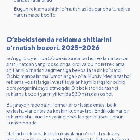
Bugun reklama shitini o‘rnatish aslida qancha turadi va
narx nimaga bog‘liq
O‘zbekistonda reklama shitlarini
o‘rnatish bozori: 2025–2026
So‘nggi 6 oy ichida O‘zbekistonda tashqi reklama bozori
sifat jihatdan yangi bosqichga kirdi va bu holat reklama
shitlarini o‘rnatish segmentiga bevosita ta’sir ko‘rsatdi.
Ochiq manbalar ma’lumotlariga ko‘ra, Kursiv Media tashqi
reklama vositalariga investitsiyalar hajmi barqaror oshib
borayotganini qayd etmoqda:
O‘zbekistonda tashqi
reklama bozori yarim yil ichida $30 mln.dan oshdi
.
Bu jarayon raqobatni formatlar o‘rtasida emas, balki
joylashuvlar o‘rtasida keskin kuchaytirdi. Endilikda har bir
reklama shiti auditoriyaning cheklangan e’tibori uchun
kurashmoqda.
Natijada reklama konstruksiyalarini o‘rnatish yakuniy
bosqich bo‘lishdan chiqdi. Bugun montaj tobora ko‘proq