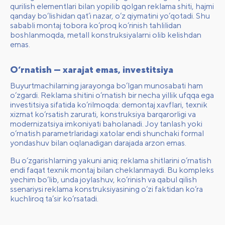
qurilish elementlari bilan yopilib qolgan reklama shiti, hajmi
qanday bo‘lishidan qat’i nazar, o‘z qiymatini yo‘qotadi. Shu
sababli montaj tobora ko‘proq ko‘rinish tahlilidan
boshlanmoqda, metall konstruksiyalarni olib kelishdan
emas.
O‘rnatish — xarajat emas, investitsiya
Buyurtmachilarning jarayonga bo‘lgan munosabati ham
o‘zgardi. Reklama shitini o‘rnatish bir necha yillik ufqqa ega
investitsiya sifatida ko‘rilmoqda: demontaj xavflari, texnik
xizmat ko‘rsatish zarurati, konstruksiya barqarorligi va
modernizatsiya imkoniyati baholanadi. Joy tanlash yoki
o‘rnatish parametrlaridagi xatolar endi shunchaki formal
yondashuv bilan oqlanadigan darajada arzon emas.
Bu o‘zgarishlarning yakuni aniq: reklama shitlarini o‘rnatish
endi faqat texnik montaj bilan cheklanmaydi. Bu kompleks
yechim bo‘lib, unda joylashuv, ko‘rinish va qabul qilish
ssenariysi reklama konstruksiyasining o‘zi faktidan ko‘ra
kuchliroq ta’sir ko‘rsatadi.