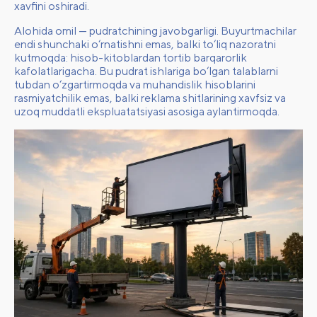
xavfini oshiradi.
Alohida omil — pudratchining javobgarligi. Buyurtmachilar
endi shunchaki o‘rnatishni emas, balki to‘liq nazoratni
kutmoqda: hisob-kitoblardan tortib barqarorlik
kafolatlarigacha. Bu pudrat ishlariga bo‘lgan talablarni
tubdan o‘zgartirmoqda va muhandislik hisoblarini
rasmiyatchilik emas, balki reklama shitlarining xavfsiz va
uzoq muddatli ekspluatatsiyasi asosiga aylantirmoqda.