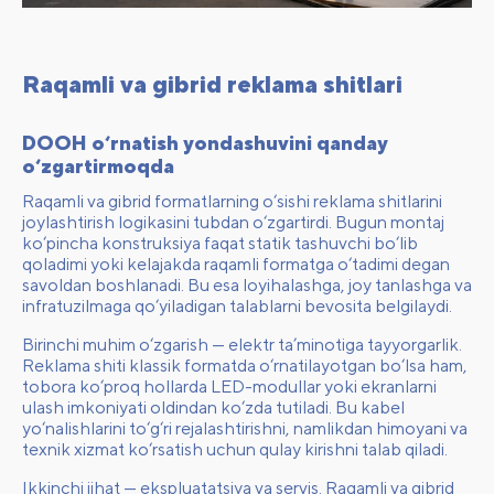
Raqamli va gibrid reklama shitlari
DOOH o‘rnatish yondashuvini qanday
o‘zgartirmoqda
Raqamli va gibrid formatlarning o‘sishi reklama shitlarini
joylashtirish logikasini tubdan o‘zgartirdi. Bugun montaj
ko‘pincha konstruksiya faqat statik tashuvchi bo‘lib
qoladimi yoki kelajakda raqamli formatga o‘tadimi degan
savoldan boshlanadi. Bu esa loyihalashga, joy tanlashga va
infratuzilmaga qo‘yiladigan talablarni bevosita belgilaydi.
Birinchi muhim o‘zgarish — elektr ta’minotiga tayyorgarlik.
Reklama shiti klassik formatda o‘rnatilayotgan bo‘lsa ham,
tobora ko‘proq hollarda LED-modullar yoki ekranlarni
ulash imkoniyati oldindan ko‘zda tutiladi. Bu kabel
yo‘nalishlarini to‘g‘ri rejalashtirishni, namlikdan himoyani va
texnik xizmat ko‘rsatish uchun qulay kirishni talab qiladi.
Ikkinchi jihat — ekspluatatsiya va servis. Raqamli va gibrid