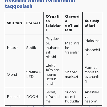
taqqoslash
O‘rnati
Qayerd
sh
a
Xususiy
Shit turi
Format
talablar
qo‘llani
atlari
i
ladi
Poydev
Maksima
or,
Magistral
l
Klassik
Statik
muhandi
lar,
ishonchli
slik
trassalar
lik
hisobi
Elektr
Format
ta’minoti
Statika +
Shahar
moslash
Gibrid
, servis
LED
markazi
uvchanli
uchun
gi
kirish
Servis,
Yuqori
Analitika
Raqamli
DOOH
infratuzil
oqimli
va
ma
hududlar
nazorat