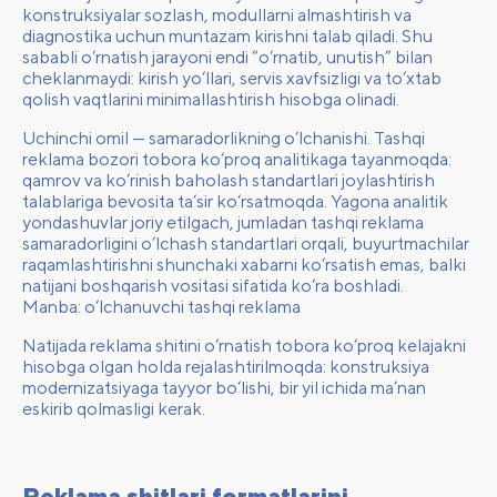
konstruksiyalar sozlash, modullarni almashtirish va
diagnostika uchun muntazam kirishni talab qiladi. Shu
sababli o‘rnatish jarayoni endi “o‘rnatib, unutish” bilan
cheklanmaydi: kirish yo‘llari, servis xavfsizligi va to‘xtab
qolish vaqtlarini minimallashtirish hisobga olinadi.
Uchinchi omil — samaradorlikning o‘lchanishi. Tashqi
reklama bozori tobora ko‘proq analitikaga tayanmoqda:
qamrov va ko‘rinish baholash standartlari joylashtirish
talablariga bevosita ta’sir ko‘rsatmoqda. Yagona analitik
yondashuvlar joriy etilgach, jumladan tashqi reklama
samaradorligini o‘lchash standartlari orqali, buyurtmachilar
raqamlashtirishni shunchaki xabarni ko‘rsatish emas, balki
natijani boshqarish vositasi sifatida ko‘ra boshladi.
Manba:
o‘lchanuvchi tashqi reklama
Natijada reklama shitini o‘rnatish tobora ko‘proq kelajakni
hisobga olgan holda rejalashtirilmoqda: konstruksiya
modernizatsiyaga tayyor bo‘lishi, bir yil ichida ma’nan
eskirib qolmasligi kerak.
Reklama shitlari formatlarini