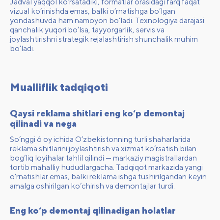
Jadval yaqqol ko‘rsatadiki, formatlar orasidagi farq faqat
vizual ko‘rinishda emas, balki o‘rnatishga bo‘lgan
yondashuvda ham namoyon bo‘ladi. Texnologiya darajasi
qanchalik yuqori bo‘lsa, tayyorgarlik, servis va
joylashtirishni strategik rejalashtirish shunchalik muhim
bo‘ladi.
Mualliflik tadqiqoti
Qaysi reklama shitlari eng ko‘p demontaj
qilinadi va nega
So‘nggi 6 oy ichida O‘zbekistonning turli shaharlarida
reklama shitlarini joylashtirish va xizmat ko‘rsatish bilan
bog‘liq loyihalar tahlil qilindi — markaziy magistrallardan
tortib mahalliy hududlargacha. Tadqiqot markazida yangi
o‘rnatishlar emas, balki reklama ishga tushirilgandan keyin
amalga oshirilgan ko‘chirish va demontajlar turdi.
Eng ko‘p demontaj qilinadigan holatlar