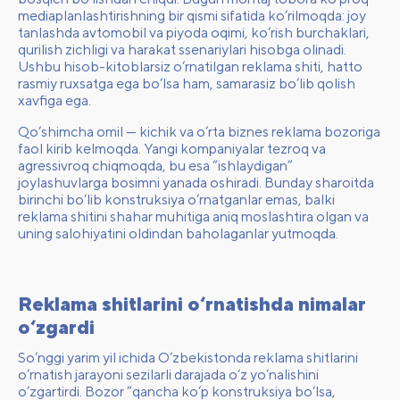
mediaplanlashtirishning bir qismi sifatida ko‘rilmoqda: joy
tanlashda avtomobil va piyoda oqimi, ko‘rish burchaklari,
qurilish zichligi va harakat ssenariylari hisobga olinadi.
Ushbu hisob-kitoblarsiz o‘rnatilgan reklama shiti, hatto
rasmiy ruxsatga ega bo‘lsa ham, samarasiz bo‘lib qolish
xavfiga ega.
Qo‘shimcha omil — kichik va o‘rta biznes reklama bozoriga
faol kirib kelmoqda. Yangi kompaniyalar tezroq va
agressivroq chiqmoqda, bu esa “ishlaydigan”
joylashuvlarga bosimni yanada oshiradi. Bunday sharoitda
birinchi bo‘lib konstruksiya o‘rnatganlar emas, balki
reklama shitini shahar muhitiga aniq moslashtira olgan va
uning salohiyatini oldindan baholaganlar yutmoqda.
Reklama shitlarini o‘rnatishda nimalar
o‘zgardi
So‘nggi yarim yil ichida O‘zbekistonda reklama shitlarini
o‘rnatish jarayoni sezilarli darajada o‘z yo‘nalishini
o‘zgartirdi. Bozor “qancha ko‘p konstruksiya bo‘lsa,