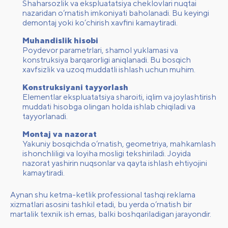
Shaharsozlik va ekspluatatsiya cheklovlari nuqtai
nazaridan o‘rnatish imkoniyati baholanadi. Bu keyingi
demontaj yoki ko‘chirish xavfini kamaytiradi.
Muhandislik hisobi
Poydevor parametrlari, shamol yuklamasi va
konstruksiya barqarorligi aniqlanadi. Bu bosqich
xavfsizlik va uzoq muddatli ishlash uchun muhim.
Konstruksiyani tayyorlash
Elementlar ekspluatatsiya sharoiti, iqlim va joylashtirish
muddati hisobga olingan holda ishlab chiqiladi va
tayyorlanadi.
Montaj va nazorat
Yakuniy bosqichda o‘rnatish, geometriya, mahkamlash
ishonchliligi va loyiha mosligi tekshiriladi. Joyida
nazorat yashirin nuqsonlar va qayta ishlash ehtiyojini
kamaytiradi.
Aynan shu ketma-ketlik professional
tashqi reklama
xizmatlari
asosini tashkil etadi, bu yerda o‘rnatish bir
martalik texnik ish emas, balki boshqariladigan jarayondir.