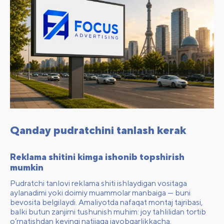
Qanday pudratchini tanlash kerak
Reklama shitini kimga ishonib topshirish
mumkin
Pudratchi tanlovi reklama shiti ishlaydigan vositaga
aylanadimi yoki doimiy muammolar manbaiga — buni
bevosita belgilaydi. Amaliyotda nafaqat montaj tajribasi,
balki butun zanjirni tushunish muhim: joy tahlilidan tortib
o‘rnatishdan keyingi natijaga javobgarlikkacha.