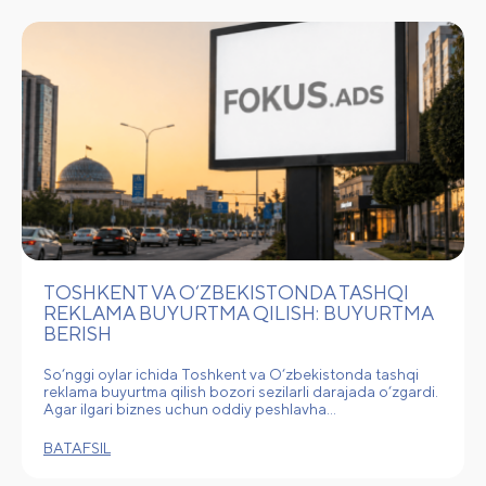
TOSHKENT VA O‘ZBEKISTONDA TASHQI
REKLAMA BUYURTMA QILISH: BUYURTMA
BERISH
So‘nggi oylar ichida Toshkent va O‘zbekistonda tashqi
reklama buyurtma qilish bozori sezilarli darajada o‘zgardi.
Agar ilgari biznes uchun oddiy peshlavha…
BATAFSIL