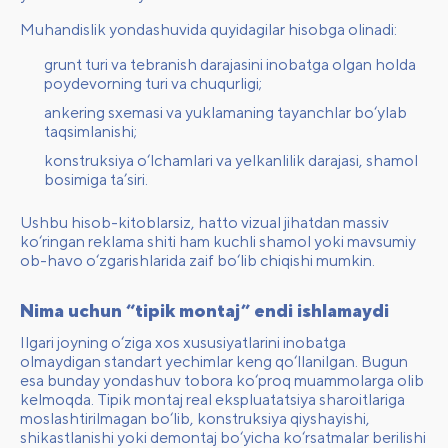
Muhandislik yondashuvida quyidagilar hisobga olinadi:
grunt turi va tebranish darajasini inobatga olgan holda
poydevorning turi va chuqurligi;
ankering sxemasi va yuklamaning tayanchlar bo‘ylab
taqsimlanishi;
konstruksiya o‘lchamlari va yelkanlilik darajasi, shamol
bosimiga ta’siri.
Ushbu hisob-kitoblarsiz, hatto vizual jihatdan massiv
ko‘ringan reklama shiti ham kuchli shamol yoki mavsumiy
ob-havo o‘zgarishlarida zaif bo‘lib chiqishi mumkin.
Nima uchun “tipik montaj” endi ishlamaydi
Ilgari joyning o‘ziga xos xususiyatlarini inobatga
olmaydigan standart yechimlar keng qo‘llanilgan. Bugun
esa bunday yondashuv tobora ko‘proq muammolarga olib
kelmoqda. Tipik montaj real ekspluatatsiya sharoitlariga
moslashtirilmagan bo‘lib, konstruksiya qiyshayishi,
shikastlanishi yoki demontaj bo‘yicha ko‘rsatmalar berilishi