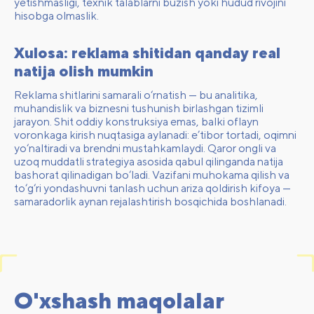
yetishmasligi, texnik talablarni buzish yoki hudud rivojini
hisobga olmaslik.
Xulosa: reklama shitidan qanday real
natija olish mumkin
Reklama shitlarini samarali o‘rnatish — bu analitika,
muhandislik va biznesni tushunish birlashgan tizimli
jarayon. Shit oddiy konstruksiya emas, balki oflayn
voronkaga kirish nuqtasiga aylanadi: e’tibor tortadi, oqimni
yo‘naltiradi va brendni mustahkamlaydi. Qaror ongli va
uzoq muddatli strategiya asosida qabul qilinganda natija
bashorat qilinadigan bo‘ladi. Vazifani muhokama qilish va
to‘g‘ri yondashuvni tanlash uchun
ariza qoldirish
kifoya —
samaradorlik aynan rejalashtirish bosqichida boshlanadi.
O'xshash maqolalar