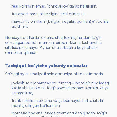
real ko‘rinish emas, “chiroyli joy”ga yo‘naltirilish;
transport harakat tezligini tahlil qilmaslik;
mavsumiy omillarni (barglar, soyalar, qurilish) e’tiborsiz
qoldirish.
Bunday holatlarda reklama shiti texnik jihatdan to‘g‘ri
o‘rnatilgan bo‘lishi mumkin, biroq reklama tashuvchisi
sifatida ishlamaydi. Aynan shu sababli u keyinchalik
demontaj qilinadi.
Tadqiqot bo‘yicha yakuniy xulosalar
So‘nggi oylar amaliyoti aniq qonuniyatni ko‘rsatmoqda:
joylashuv o‘lchamdan muhimroq — noto‘g‘ri nuqtadagi
katta shittan ko‘ra, to‘g‘ri joydagi ixcham konstruksiya
samaraliroq;
trafik tahlilisiz reklama natija bermaydi, hatto sifatli
montaj qilingan bo‘lsa ham;
loyihalash va analitikaga tejamkorlik to‘g‘ridan-to‘g‘ri