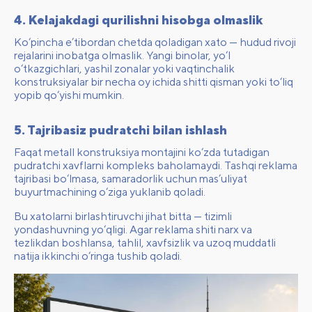
4. Kelajakdagi qurilishni hisobga olmaslik
Ko‘pincha e’tibordan chetda qoladigan xato — hudud rivoji
rejalarini inobatga olmaslik. Yangi binolar, yo‘l
o‘tkazgichlari, yashil zonalar yoki vaqtinchalik
konstruksiyalar bir necha oy ichida shitti qisman yoki to‘liq
yopib qo‘yishi mumkin.
5. Tajribasiz pudratchi bilan ishlash
Faqat metall konstruksiya montajini ko‘zda tutadigan
pudratchi xavflarni kompleks baholamaydi. Tashqi reklama
tajribasi bo‘lmasa, samaradorlik uchun mas’uliyat
buyurtmachining o‘ziga yuklanib qoladi.
Bu xatolarni birlashtiruvchi jihat bitta — tizimli
yondashuvning yo‘qligi. Agar reklama shiti narx va
tezlikdan boshlansa, tahlil, xavfsizlik va uzoq muddatli
natija ikkinchi o‘ringa tushib qoladi.