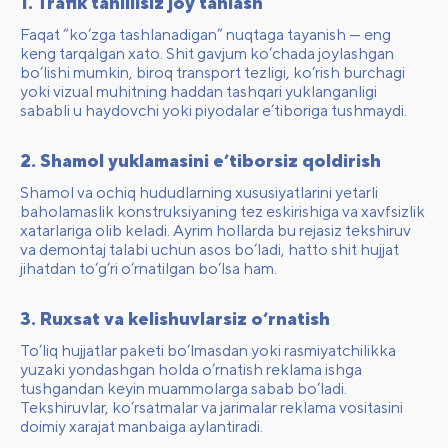
1. Trafik tahlilisiz joy tanlash
Faqat “ko‘zga tashlanadigan” nuqtaga tayanish — eng
keng tarqalgan xato. Shit gavjum ko‘chada joylashgan
bo‘lishi mumkin, biroq transport tezligi, ko‘rish burchagi
yoki vizual muhitning haddan tashqari yuklanganligi
sababli u haydovchi yoki piyodalar e’tiboriga tushmaydi.
2. Shamol yuklamasini e’tiborsiz qoldirish
Shamol va ochiq hududlarning xususiyatlarini yetarli
baholamaslik konstruksiyaning tez eskirishiga va xavfsizlik
xatarlariga olib keladi. Ayrim hollarda bu rejasiz tekshiruv
va demontaj talabi uchun asos bo‘ladi, hatto shit hujjat
jihatdan to‘g‘ri o‘rnatilgan bo‘lsa ham.
3. Ruxsat va kelishuvlarsiz o‘rnatish
To‘liq hujjatlar paketi bo‘lmasdan yoki rasmiyatchilikka
yuzaki yondashgan holda o‘rnatish reklama ishga
tushgandan keyin muammolarga sabab bo‘ladi.
Tekshiruvlar, ko‘rsatmalar va jarimalar reklama vositasini
doimiy xarajat manbaiga aylantiradi.