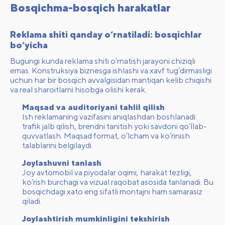
Bosqichma-bosqich harakatlar
Reklama shiti qanday o‘rnatiladi: bosqichlar
bo‘yicha
Bugungi kunda reklama shiti o‘rnatish jarayoni chiziqli
emas. Konstruksiya biznesga ishlashi va xavf tug‘dirmasligi
uchun har bir bosqich avvalgisidan mantiqan kelib chiqishi
va real sharoitlarni hisobga olishi kerak.
Maqsad va auditoriyani tahlil qilish
Ish reklamaning vazifasini aniqlashdan boshlanadi:
trafik jalb qilish, brendni tanitish yoki savdoni qo‘llab-
quvvatlash. Maqsad format, o‘lcham va ko‘rinish
talablarini belgilaydi.
Joylashuvni tanlash
Joy avtomobil va piyodalar oqimi, harakat tezligi,
ko‘rish burchagi va vizual raqobat asosida tanlanadi. Bu
bosqichdagi xato eng sifatli montajni ham samarasiz
qiladi.
Joylashtirish mumkinligini tekshirish