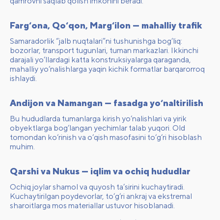
qamrovni saqlab qolish imkonini beradi.
Farg‘ona, Qo‘qon, Marg‘ilon — mahalliy trafik
Samaradorlik “jalb nuqtalari”ni tushunishga bog‘liq:
bozorlar, transport tugunlari, tuman markazlari. Ikkinchi
darajali yo‘llardagi katta konstruksiyalarga qaraganda,
mahalliy yo‘nalishlarga yaqin kichik formatlar barqarorroq
ishlaydi.
Andijon va Namangan — fasadga yo‘naltirilish
Bu hududlarda tumanlarga kirish yo‘nalishlari va yirik
obyektlarga bog‘langan yechimlar talab yuqori. Old
tomondan ko‘rinish va o‘qish masofasini to‘g‘ri hisoblash
muhim.
Qarshi va Nukus — iqlim va ochiq hududlar
Ochiq joylar shamol va quyosh ta’sirini kuchaytiradi.
Kuchaytirilgan poydevorlar, to‘g‘ri ankraj va ekstremal
sharoitlarga mos materiallar ustuvor hisoblanadi.