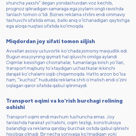
shuncha yaxshi” degan yondashuvdan voz kechib,
prognoz qilinadigan samaraga ega joylarni ongli ravishda
tanlash tomon o‘tdi. Biznes reklama shitini endi ommaviy
tashuvchi sifatida emas, balki aniq o‘lchanadigan qaytishga
ega aloqa nuqtasi sifatida ko‘rmoqda.
Miqdordan joy sifati tomon siljish
Avvallari asosiy ustuvorlik ko‘chada jismoniy mavjudlik edi.
Bugun esa joyning qiymati hal qiluvchi omilga aylandi.
Oqimlar kesishgan chorrahalar, tumanlarga kirish yo‘llari,
transport majburiy to‘xtaydigan uchastkalar ikkinchi
darajali ko‘chalarni siqib chiqarmoqda. Hatto arzon bo‘lsa
ham, “kuchsiz” hududda reklama shiti o‘rnatish endi o‘zini
oqlagan qaror sifatida qabul qilinmaydi.
Transport oqimi va ko‘rish burchagi rolining
oshishi
Transport oqimi endi mavhum tushuncha emas. Joy
tanlashda harakat yo‘nalishi, oqim tezligi, konstruksiya
balandligi va reklama qanday burchak ostida qabul qilinishi
hisobga olinadi. Bir necha soniyaga ko‘rinadigan yoki