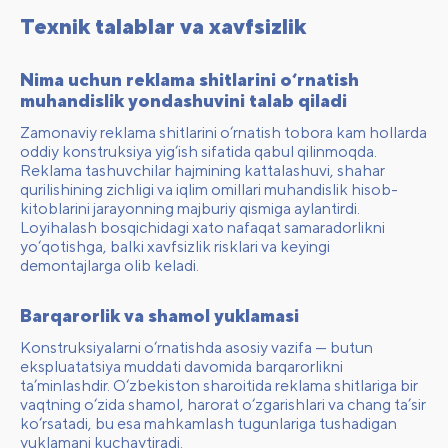
Texnik talablar va xavfsizlik
Nima uchun reklama shitlarini o‘rnatish
muhandislik yondashuvini talab qiladi
Zamonaviy reklama shitlarini o‘rnatish tobora kam hollarda
oddiy konstruksiya yig‘ish sifatida qabul qilinmoqda.
Reklama tashuvchilar hajmining kattalashuvi, shahar
qurilishining zichligi va iqlim omillari muhandislik hisob-
kitoblarini jarayonning majburiy qismiga aylantirdi.
Loyihalash bosqichidagi xato nafaqat samaradorlikni
yo‘qotishga, balki xavfsizlik risklari va keyingi
demontajlarga olib keladi.
Barqarorlik va shamol yuklamasi
Konstruksiyalarni o‘rnatishda asosiy vazifa — butun
ekspluatatsiya muddati davomida barqarorlikni
ta’minlashdir. O‘zbekiston sharoitida reklama shitlariga bir
vaqtning o‘zida shamol, harorat o‘zgarishlari va chang ta’sir
ko‘rsatadi, bu esa mahkamlash tugunlariga tushadigan
yuklamani kuchaytiradi.