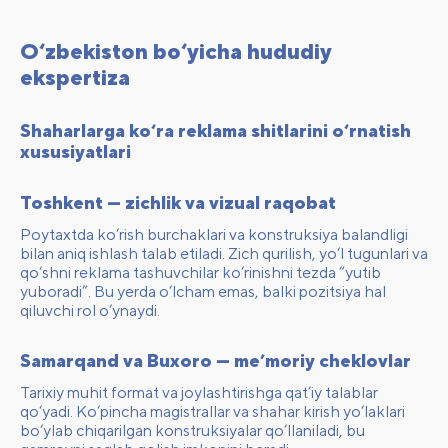
O‘zbekiston bo‘yicha hududiy
ekspertiza
Shaharlarga ko‘ra reklama shitlarini o‘rnatish
xususiyatlari
Toshkent — zichlik va vizual raqobat
Poytaxtda ko‘rish burchaklari va konstruksiya balandligi
bilan aniq ishlash talab etiladi. Zich qurilish, yo‘l tugunlari va
qo‘shni reklama tashuvchilar ko‘rinishni tezda “yutib
yuboradi”. Bu yerda o‘lcham emas, balki pozitsiya hal
qiluvchi rol o‘ynaydi.
Samarqand va Buxoro — me’moriy cheklovlar
Tarixiy muhit format va joylashtirishga qat’iy talablar
qo‘yadi. Ko‘pincha magistrallar va shahar kirish yo‘laklari
bo‘ylab chiqarilgan konstruksiyalar qo‘llaniladi, bu