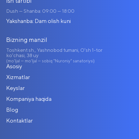
Ish tartibi
Dush — Shanba: 09:00 — 18:00
Yakshanba: Dam olish kuni
Bizning manzil
Toshkent sh., Yashnobod tumani, Oʻsh 1-tor
koʻchasi, 38 uy
(mo'ljal — mo'ljal — sobiq "Nuroniy" sanatoriysi)
Asosiy
Xizmatlar
Keyslar
Kompaniya haqida
Blog
Kontaktlar