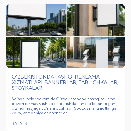
O‘ZBEKISTONDA TASHQI REKLAMA
XIZMATLARI: BANNERLAR, TABLICHKALAR,
STOYKALAR
So‘nggi oylar davomida O‘zbekistondagi tashqi reklama
bozori ommaviy ishlab chiqarishdan aniq o‘lchanadigan
biznes-natijaga yo‘nala boshladi. Spot.uz ma’lumotlariga
ko‘ra, kompaniyalar bannerlar,…
BATAFSIL