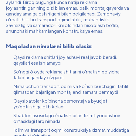
aylandi. Biroq bugungi kunda natija reklama
joylashtirilganining o‘zi bilan emas, balki montaj qayerda va
qanday amalga oshirilgani bilan belgilanadi. Zamonaviy
o‘rnatish — bu transport oqimi tahlili, muhandislik
xavfsizligi va samaradorlikni oldindan hisoblash bo‘lib,
shunchaki mahkamlangan konstruksiya emas.
Maqoladan nimalarni bilib olasiz:
Qaysi reklama shitlari joylashuvi real javob beradi,
qaysilari esa ishlamaydi
So‘nggi 6 oyda reklama shitlarini o‘rnatish bo‘yicha
talablar qanday o‘zgardi
Nima uchun transport oqimi va ko‘rish burchagini tahlil
qilmasdan bajarilgan montaj endi samara bermaydi
Qaysi xatolar ko‘pincha demontaj va byudjet
yo‘qotilishiga olib keladi
Shablon asosidagi o‘rnatish bilan tizimli yondashuv
o‘rtasidagi farq nimada
Iqlim va transport oqimi konstruksiya xizmat muddatiga
qanday ta’sir qiladi