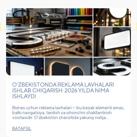
O‘ZBEKISTONDA REKLAMA LAVHALARI
ISHLAB CHIQARISH: 2026 YILDA NIMA
ISHLAYDI
Biznes uchun reklama lavhalari — bu bezak elementi emas,
balki navigatsiya, tanilish va ishonchni shakllantirish
vositasidir. O‘zbekiston sharoitida yakuniy natija…
BATAFSIL