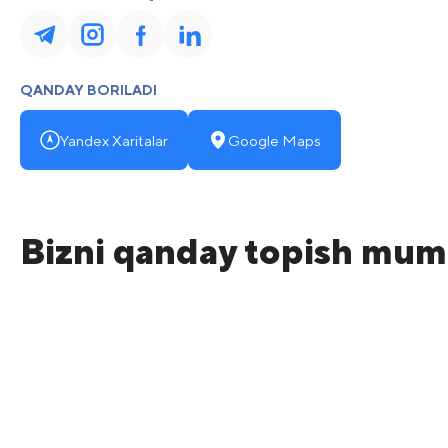
QANDAY BORILADI
Yandex Xaritalar
Google Maps
Bizni qanday topish mum