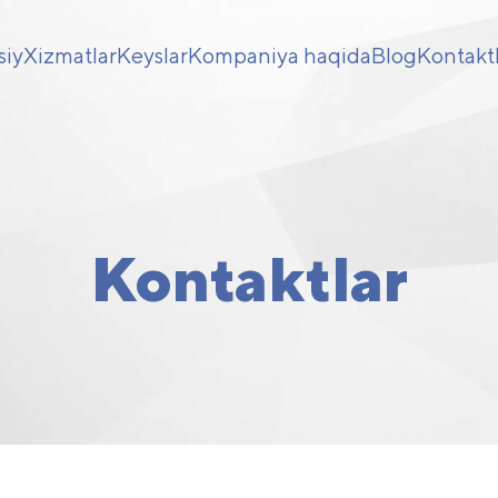
siy
Xizmatlar
Keyslar
Kompaniya haqida
Blog
Kontakt
Kontaktlar