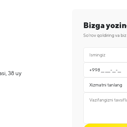
Bizga yozi
So'rov qoldiring va biz
si, 38 uy