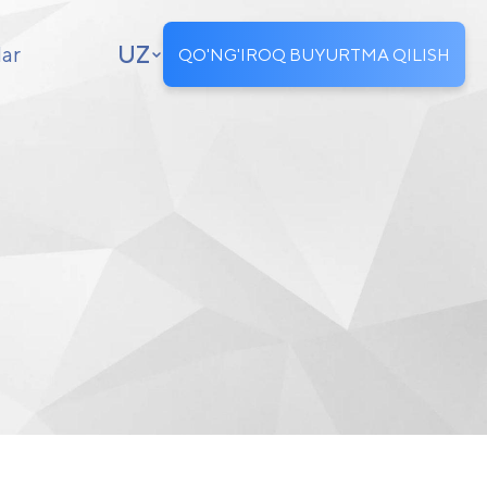
UZ
lar
QO'NG'IROQ BUYURTMA QILISH