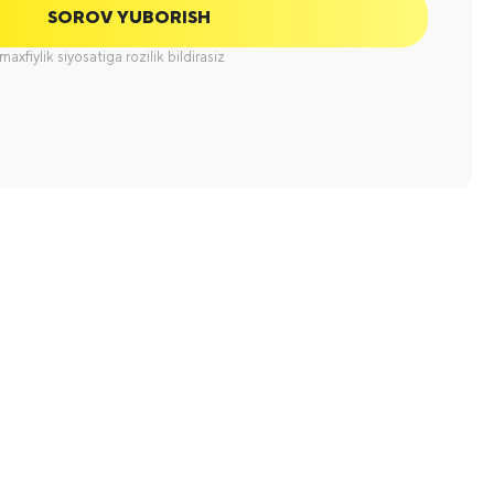
SOROV YUBORISH
axfiylik siyosatiga rozilik bildirasiz