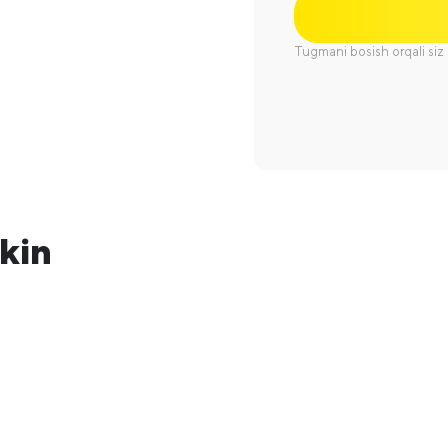
Tugmani bosish orqali siz m
kin