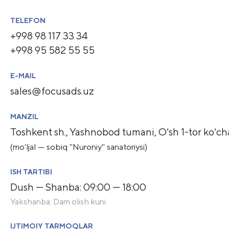
TELEFON
+998 98 117 33 34
+998 95 582 55 55
E-MAIL
sales@focusads.uz
MANZIL
Toshkent sh., Yashnobod tumani, Oʻsh 1-tor koʻcha
(mo'ljal — sobiq "Nuroniy" sanatoriysi)
ISH TARTIBI
Dush — Shanba: 09:00 — 18:00
Yakshanba: Dam olish kuni
IJTIMOIY TARMOQLAR