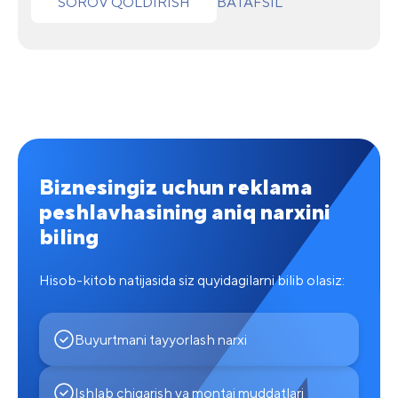
SOROV QOLDIRISH
BATAFSIL
Biznesingiz uchun reklama
peshlavhasining aniq narxini
biling
Hisob-kitob natijasida siz quyidagilarni bilib olasiz:
Buyurtmani tayyorlash narxi
Ishlab chiqarish va montaj muddatlari