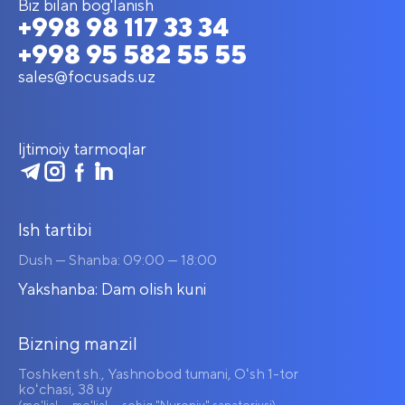
Biz bilan bog'lanish
+998 98 117 33 34
+998 95 582 55 55
sales@focusads.uz
Ijtimoiy tarmoqlar
Ish tartibi
Dush — Shanba: 09:00 — 18:00
Yakshanba: Dam olish kuni
Bizning manzil
Toshkent sh., Yashnobod tumani, Oʻsh 1-tor
koʻchasi, 38 uy