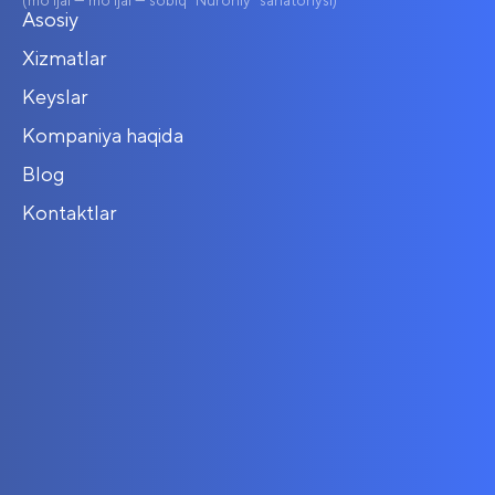
(mo'ljal — mo'ljal — sobiq "Nuroniy" sanatoriysi)
Asosiy
Xizmatlar
Keyslar
Kompaniya haqida
Blog
Kontaktlar