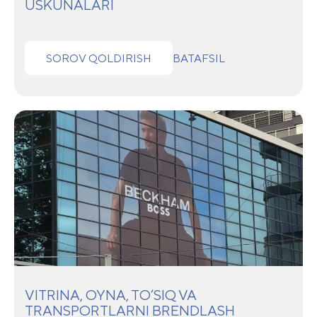
USKUNALARI
SOROV QOLDIRISH
BATAFSIL
VITRINA, OYNA, TO’SIQ VA
TRANSPORTLARNI BRENDLASH