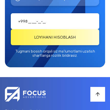
LOYIHANI HISOBLASH
Tugmani bosish orqali siz ma'lumotlarni uzatish
shartlariga rozilik bildirasiz.