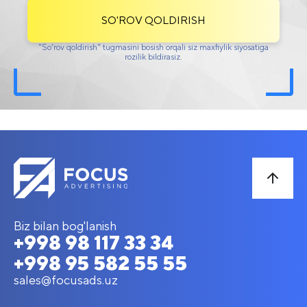
SO'ROV QOLDIRISH
"So'rov qoldirish" tugmasini bosish orqali siz maxfiylik siyosatiga
rozilik bildirasiz.
Biz bilan bog'lanish
+998 98 117 33 34
+998 95 582 55 55
sales@focusads.uz