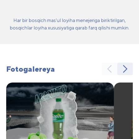
Har bir bosqich mas'ul loyiha menejeriga biriktirilgan,
bosqichlar loyiha xususiyatiga qarab farq qilishi mumkin.
Fotogalereya