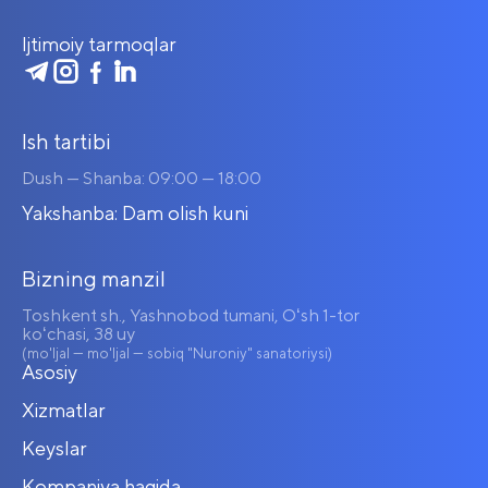
Ijtimoiy tarmoqlar
Ish tartibi
Dush — Shanba: 09:00 — 18:00
Yakshanba: Dam olish kuni
Bizning manzil
Toshkent sh., Yashnobod tumani, Oʻsh 1-tor
koʻchasi, 38 uy
(mo'ljal — mo'ljal — sobiq "Nuroniy" sanatoriysi)
Asosiy
Xizmatlar
Keyslar
Kompaniya haqida