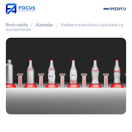
MENYU
Bosh sahifa
/
Xizmatlar
/
Reklama maketlarini loyihalash va
moslashtirish
Reklama maketlarini