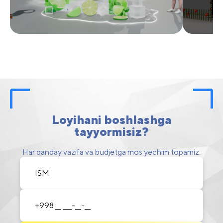
Loyihani boshlashga
tayyormisiz?
Har qanday vazifa va budjetga mos yechim topamiz.