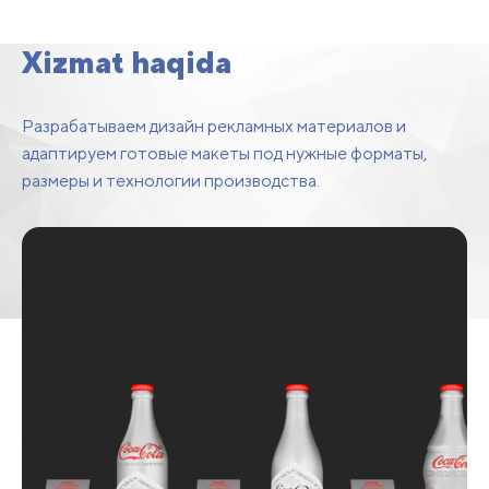
loyihalash va moslashtirish
Xizmat haqida
Разрабатываем дизайн рекламных материалов и
адаптируем готовые макеты под нужные форматы,
размеры и технологии производства.