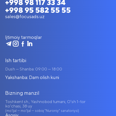
+998 98 117 33 34
+998 95 582 55 55
sales@focusads.uz
Ijtimoiy tarmoqlar
Ish tartibi
Dush — Shanba: 09:00 — 18:00
Yakshanba: Dam olish kuni
Bizning manzil
Toshkent sh., Yashnobod tumani, Oʻsh 1-tor
koʻchasi, 38 uy
(mo'ljal — mo'ljal — sobiq "Nuroniy" sanatoriysi)
Asosiy