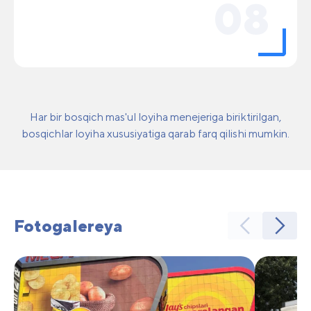
08
Har bir bosqich mas'ul loyiha menejeriga biriktirilgan,
bosqichlar loyiha xususiyatiga qarab farq qilishi mumkin.
Fotogalereya