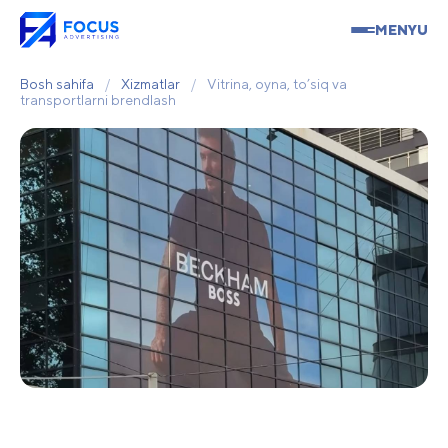
MENYU
Bosh sahifa
/
Xizmatlar
/
Vitrina, oyna, to’siq va
transportlarni brendlash
Vitrina, oyna, to’siq va