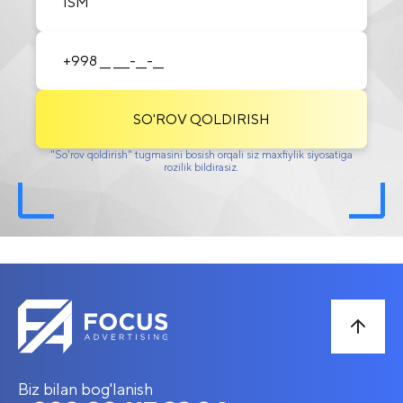
SO'ROV QOLDIRISH
"So'rov qoldirish" tugmasini bosish orqali siz maxfiylik siyosatiga
rozilik bildirasiz.
Biz bilan bog'lanish