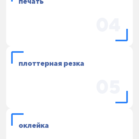
печать
04
плоттерная резка
05
оклейка