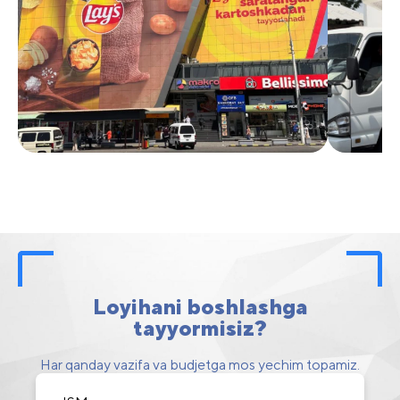
Loyihani boshlashga
tayyormisiz?
Har qanday vazifa va budjetga mos yechim topamiz.