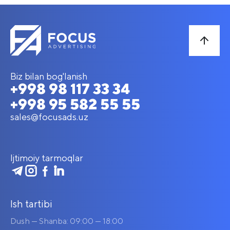
Biz bilan bog'lanish
+998 98 117 33 34
+998 95 582 55 55
sales@focusads.uz
Ijtimoiy tarmoqlar
Ish tartibi
Dush — Shanba: 09:00 — 18:00