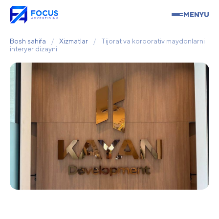
MENYU
Bosh sahifa
/
Xizmatlar
/
Tijorat va korporativ maydonlarni
interyer dizayni
Tijorat va korporativ