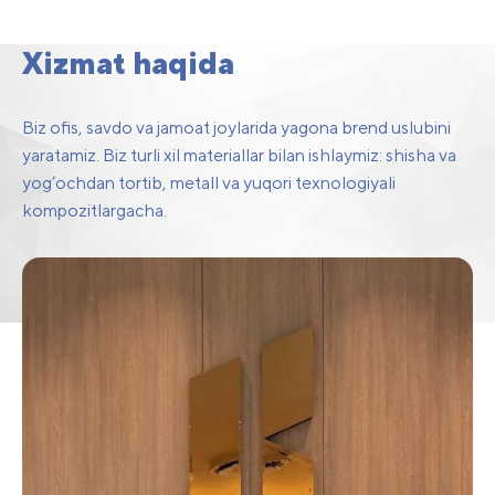
maydonlarni interyer
dizayni
Xizmat haqida
Biz ofis, savdo va jamoat joylarida yagona brend uslubini
yaratamiz. Biz turli xil materiallar bilan ishlaymiz: shisha va
yog’ochdan tortib, metall va yuqori texnologiyali
kompozitlargacha.