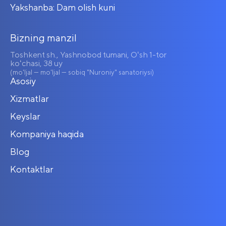
Yakshanba: Dam olish kuni
Bizning manzil
Toshkent sh., Yashnobod tumani, Oʻsh 1-tor
koʻchasi, 38 uy
(mo'ljal — mo'ljal — sobiq "Nuroniy" sanatoriysi)
Asosiy
Xizmatlar
Keyslar
Kompaniya haqida
Blog
Kontaktlar