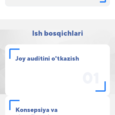
Ish bosqichlari
Joy auditini o'tkazish
01
Konsepsiya va