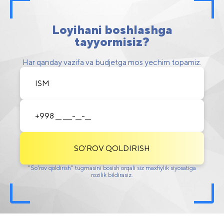
Loyihani boshlashga
tayyormisiz?
Har qanday vazifa va budjetga mos yechim topamiz.
SO'ROV QOLDIRISH
"So'rov qoldirish" tugmasini bosish orqali siz maxfiylik siyosatiga
rozilik bildirasiz.