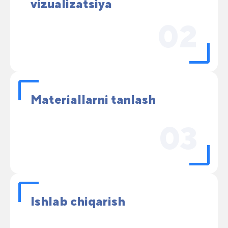
vizualizatsiya
02
Materiallarni tanlash
03
Ishlab chiqarish