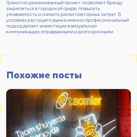
Грамотно реализованный проект позволяет бренду
закрепиться в городской среде, повысить
узнаваемость и снизить риски повторных затрат. В
условиях растущего рынка именно профессиональный
подход делает инвестиции в визуальную
коммуникацию оправданными и долгосрочными.
Похожие посты