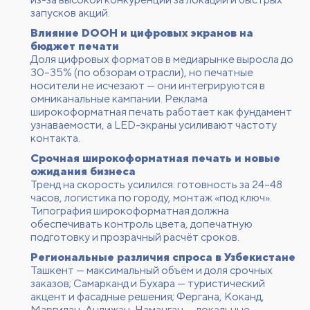
запусков акций.
Влияние DOOH и цифровых экранов на
бюджет печати
Доля цифровых форматов в медиарынке выросла до
30–35% (по обзорам отрасли), но печатные
носители не исчезают — они интегрируются в
омниканальные кампании. Реклама
широкоформатная печать работает как фундамент
узнаваемости, а LED-экраны усиливают частоту
контакта.
Срочная широкоформатная печать и новые
ожидания бизнеса
Тренд на скорость усилился: готовность за 24–48
часов, логистика по городу, монтаж «под ключ».
Типография широкоформатная должна
обеспечивать контроль цвета, допечатную
подготовку и прозрачный расчёт сроков.
Региональные различия спроса в Узбекистане
Ташкент — максимальный объём и доля срочных
заказов; Самарканд и Бухара — туристический
акцент и фасадные решения; Фергана, Коканд,
Маргилан, Андижан, Наманган — локальные