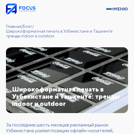
МЕНЮ
Главная
/
Блог
/
Широкоформатная печать в Узбекистане и Ташкенте:
тренды indoor и outdoor
Широкоформатная печать в
Узбекистане и Ташкенте: тренды
indoor и outdoor
За последние шесть месяцев рекламный рынок
Узбекистана усилил позиции офлайн-носителей,