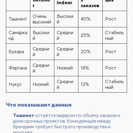
indoor
r
заказов
Очень
Высоки
Ташкент
40%
Рост
высокий
й
Самарка
Высоки
Средни
Стабиль
25%
нд
й
й
ный
Средни
Средни
Бухара
20%
Рост
й
й
Средни
Фергана
Низкий
18%
Рост
й
Средни
Стабиль
Нукус
Низкий
12%
й
ный
Что показывают данные
Ташкент
остаётся лидером по объёму заказов и
доле срочных проектов. Конкуренция между
брендами требует быстрого производства и
монтажа.