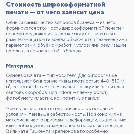
Стоимость широкоформатной
печати — от чего зависит цена
Один из самых частых вопросов бизнеса — из чего
формируется стоимость широкоформатной печати и
почему предложения на рынке могут отличаться в
разы. Разница почти всегда объясняется техническими
параметрами, объёмом работ и условиями реализации
проекта, а не «наценкой за бренд».
Материал
Основа расчёта — тип носителя. Для outdoor чаще
используют баннерную ткань плотностью 440–510 г/
м², сетку mesh, самоклеящуюся плёнку или бэклит для
световых коробов. Для indoor — плёнку, холст,
фотобумагу, пластик, композитные панели.
Чем выше плотность и устойчивость к погодным
условиям, тем выше себестоимость. Но экономия на
материале часто приводит к деформации, выцветанию
или необходимости замены через несколько месяцев.
В климате Ташкента и регионов это особенно