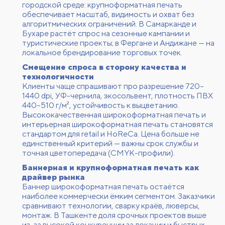
городской среде: крупноформатная печать
обеспечивает масштаб, видимость и охват без
алгоритмических ограничений. В Самарканде и
Бухаре растёт спрос на сезонные кампании и
туристические проекты; в Фергане и Андижане — на
локальное брендирование торговых точек.
Смещение спроса в сторону качества и
технологичности
Клиенты чаще спрашивают про разрешение 720–
1440 dpi, УФ-чернила, экосольвент, плотность ПВХ
440–510 г/м², устойчивость к выцветанию.
Высококачественная широкоформатная печать и
интерьерная широкоформатная печать становятся
стандартом для retail и HoReCa. Цена больше не
единственный критерий — важны срок службы и
точная цветопередача (CMYK-профили).
Баннерная и крупноформатная печать как
драйвер рынка
Баннер широкоформатная печать остаётся
наиболее коммерчески ёмким сегментом. Заказчики
сравнивают технологии, сварку краёв, люверсы,
монтаж. В Ташкенте доля срочных проектов выше
из-за высокой конкуренции за локации и быстрых