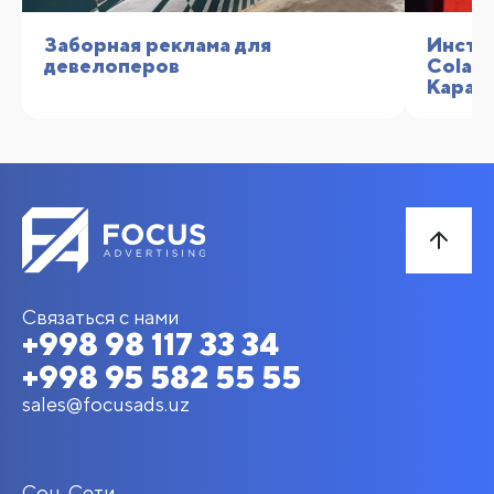
Заборная реклама для
Инста
девелоперов
Cola» 
Карак
Связаться с нами
+998 98 117 33 34
+998 95 582 55 55
sales@focusads.uz
Соц. Сети