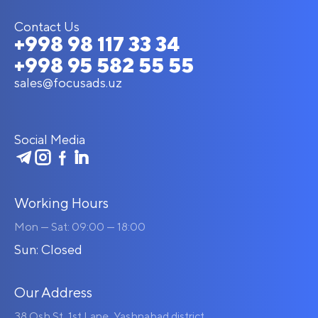
Contact Us
+998 98 117 33 34
+998 95 582 55 55
sales@focusads.uz
Social Media
Working Hours
Mon — Sat: 09:00 — 18:00
Sun: Closed
Our Address
38 Osh St, 1st Lane, Yashnabad district,