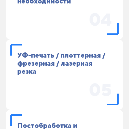
необходимости
04
УФ-печать / плоттерная /
фрезерная / лазерная
резка
05
Постобработка и