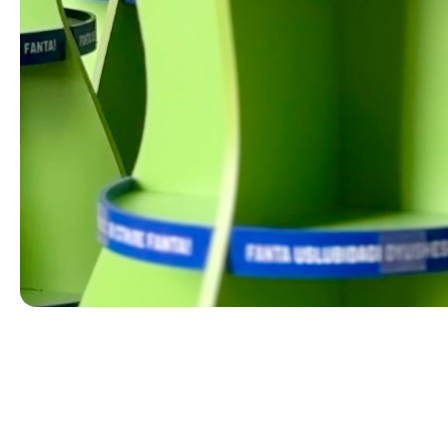
POSM и тор
обор