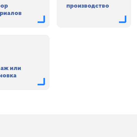
бор
производство
риалов
аж или
новка