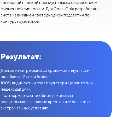
виниловой пленкой премиум-класса с нанесением
фирменной символики. Для Coca-Cola разработана
система внешней светодиодной подсветки по
контуру грузовиков.
Результат:
Долговечная реклама со сроком эксплуатации
оклейки от 2 лет и более.
100% видимость и охват аудитории (водители и
пешеходы) 24/7.
Подтверждена способность команды
реализовывать сложные креативные решения в
экстремальных условиях.