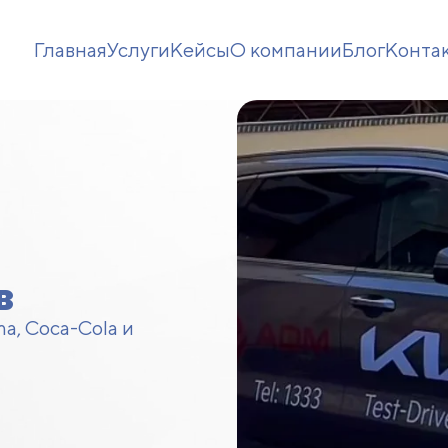
Главная
Услуги
Кейсы
О компании
Блог
Конта
в
a, Coca-Cola и