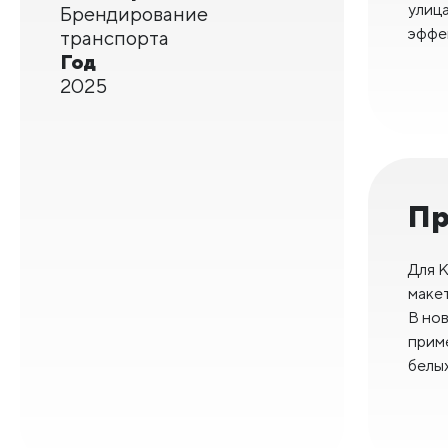
улиц
Брендирование
эффе
транспорта
Год
2025
Пр
Для K
макет
В но
прим
белы