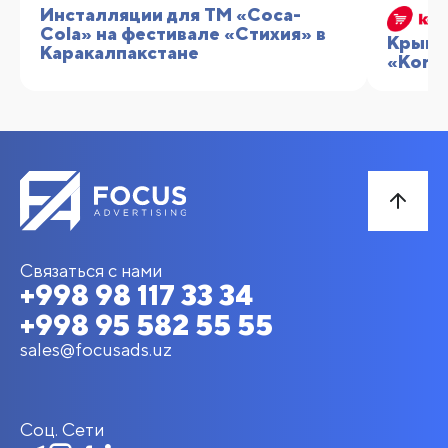
Инсталляции для TM «Coca-
Cola» на фестивале «Стихия» в
Крышн
Каракалпакстане
«Korzi
Связаться с нами
+998 98 117 33 34
+998 95 582 55 55
sales@focusads.uz
Соц. Сети