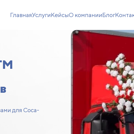
Главная
Услуги
Кейсы
О компании
Блог
Конта
TM
в
ами для Coca-