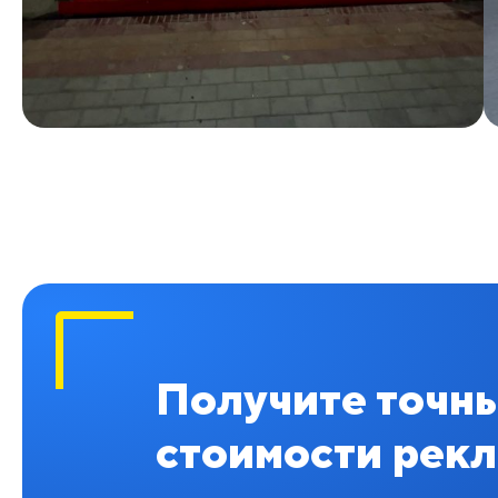
Получите точны
стоимости рек