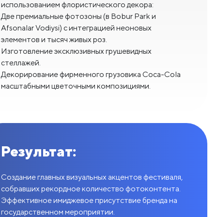
использованием флористического декора:
Две премиальные фотозоны (в Bobur Park и
Afsonalar Vodiysi) с интеграцией неоновых
элементов и тысяч живых роз.
Изготовление эксклюзивных грушевидных
стеллажей.
Декорирование фирменного грузовика Coca-Cola
масштабными цветочными композициями.
Результат:
Создание главных визуальных акцентов фестиваля,
собравших рекордное количество фотоконтента.
Эффективное имиджевое присутствие бренда на
государственном мероприятии.