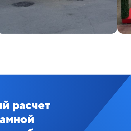
й расчет
ламной