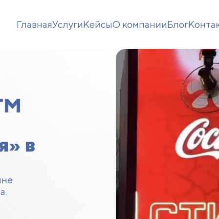
Главная
Услуги
Кейсы
О компании
Блог
Конта
TM
я» в
ыне
а.