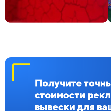
Получите точны
стоимости рек
вывески для ва