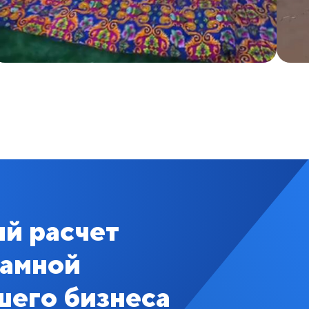
й расчет
ламной
шего бизнеса