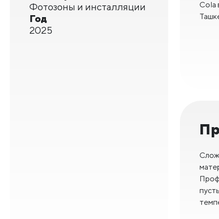
Cola 
Фотозоны и инсталляции
Ташке
Год
2025
Пр
Слож
матер
Проф
пусты
темп