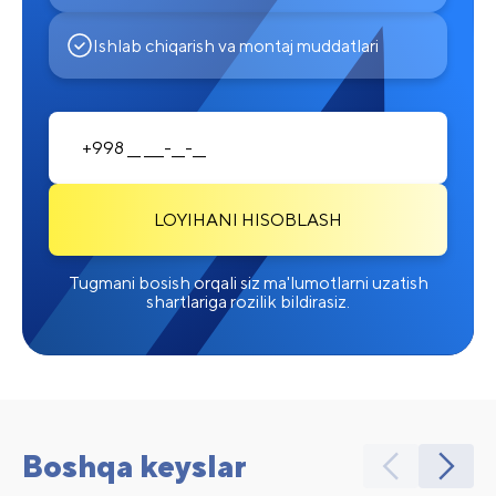
Ishlab chiqarish va montaj muddatlari
LOYIHANI HISOBLASH
Tugmani bosish orqali siz ma'lumotlarni uzatish
shartlariga rozilik bildirasiz.
Boshqa keyslar