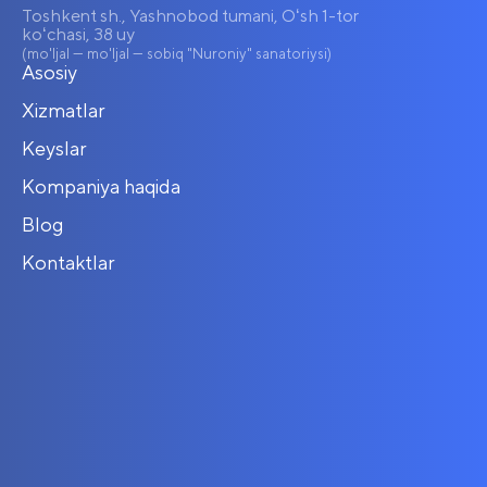
Toshkent sh., Yashnobod tumani, Oʻsh 1-tor
koʻchasi, 38 uy
(mo'ljal — mo'ljal — sobiq "Nuroniy" sanatoriysi)
Asosiy
Xizmatlar
Keyslar
Kompaniya haqida
Blog
Kontaktlar