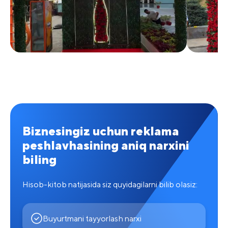
Biznesingiz uchun reklama
peshlavhasining aniq narxini
biling
Hisob-kitob natijasida siz quyidagilarni bilib olasiz:
Buyurtmani tayyorlash narxi