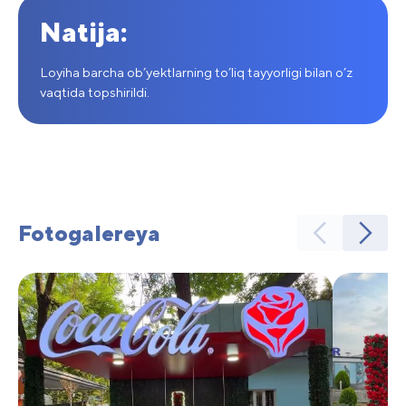
Natija:
Loyiha barcha ob’yektlarning to’liq tayyorligi bilan o’z
vaqtida topshirildi.
Fotogalereya