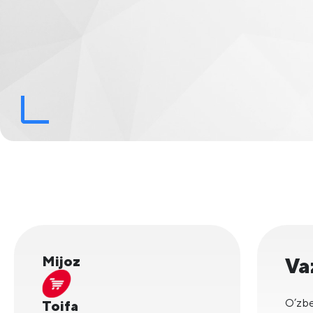
Mijoz
Va
O’zbe
Toifa