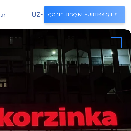
UZ
lar
QO'NG'IROQ BUYURTMA QILISH