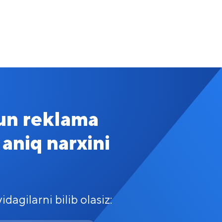
un reklama
aniq narxini
dagilarni bilib olasiz: