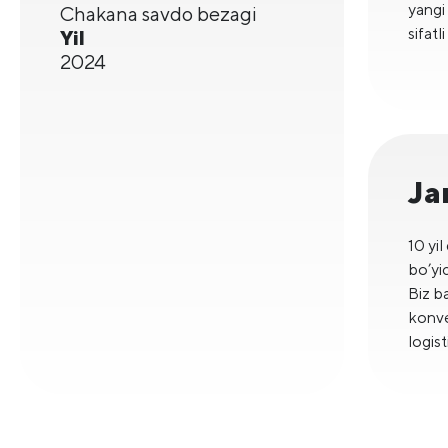
yangi
Chakana savdo bezagi
sifatl
Yil
2024
Ja
10 yi
bo’yi
Biz b
konve
logis