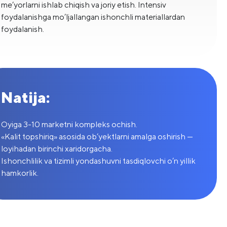
me’yorlarni ishlab chiqish va joriy etish. Intensiv
foydalanishga mo’ljallangan ishonchli materiallardan
foydalanish.
Natija:
Oyiga 3-10 marketni kompleks ochish.
«Kalit topshiriq» asosida ob’yektlarni amalga oshirish —
loyihadan birinchi xaridorgacha.
Ishonchlilik va tizimli yondashuvni tasdiqlovchi o’n yillik
hamkorlik.