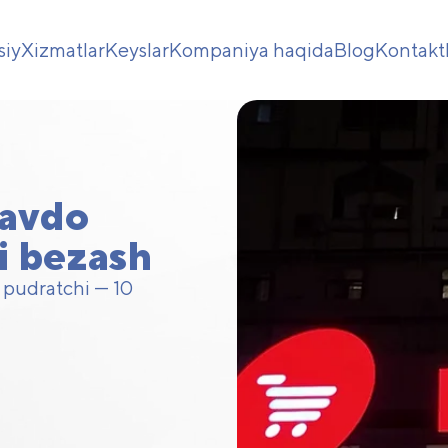
siy
Xizmatlar
Keyslar
Kompaniya haqida
Blog
Kontakt
savdo
i bezash
 pudratchi — 10