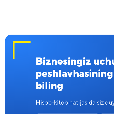
Biznesingiz uch
peshlavhasining 
biling
Hisob-kitob natijasida siz quyi