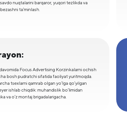
 savdo nuqtalarini barqaror, yuqori tezlikda va
i bezashni ta’minlash.
rayon:
l davomida Focus Advertising Korzinkalarni ochish
cha bosh pudratchi sifatida faoliyat yuritmoqda.
archa tsexlarni qamrab olgan yo’lga qo’yilgan
yer ishlab chiqdik: muhandislik bo’limidan
tika va o’z montaj brigadalarigacha.