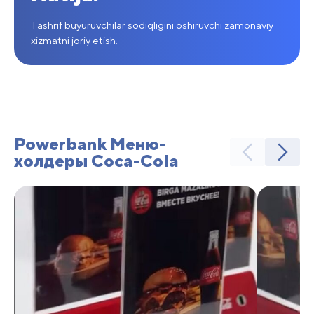
Tashrif buyuruvchilar sodiqligini oshiruvchi zamonaviy
xizmatni joriy etish.
Powerbank Меню-
холдеры Coca-Cola