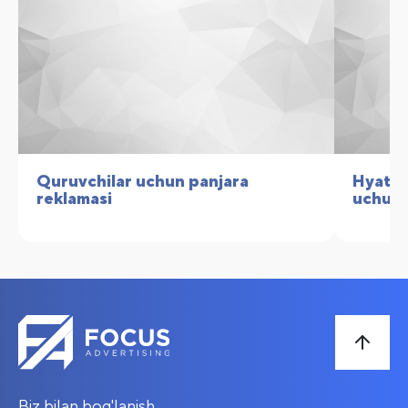
Quruvchilar uchun panjara
Hyatt 
reklamasi
uchun i
Biz bilan bog'lanish