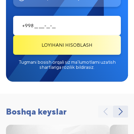
LOYIHANI HISOBLASH
Tugmani bosish orqali siz ma'lumotlarni uzatish
shartlariga rozilik bildirasiz.
Boshqa keyslar