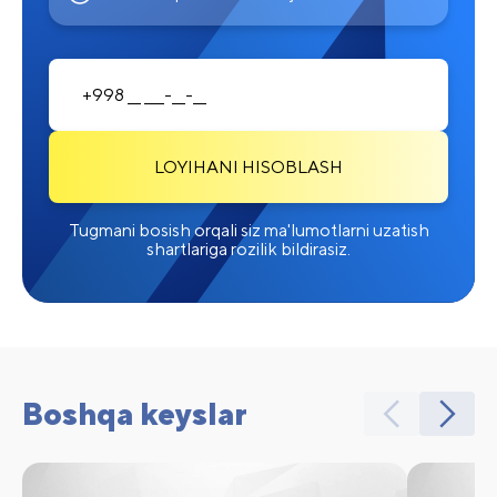
LOYIHANI HISOBLASH
Tugmani bosish orqali siz ma'lumotlarni uzatish
shartlariga rozilik bildirasiz.
Boshqa keyslar