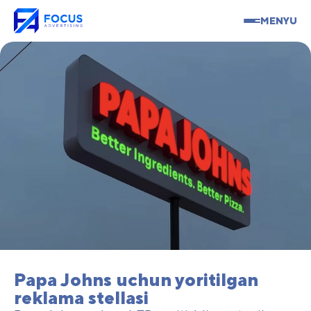
MENYU
Papa Johns uchun yoritilgan
reklama stellasi