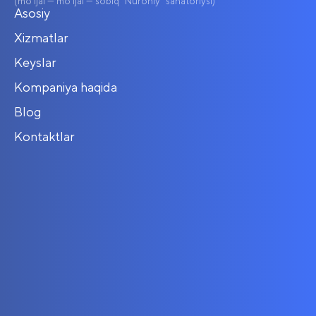
(mo'ljal — mo'ljal — sobiq "Nuroniy" sanatoriysi)
Asosiy
Xizmatlar
Keyslar
Kompaniya haqida
Blog
Kontaktlar