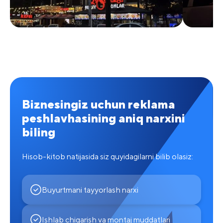
Biznesingiz uchun reklama
peshlavhasining aniq narxini
biling
Hisob-kitob natijasida siz quyidagilarni bilib olasiz:
Buyurtmani tayyorlash narxi
Ishlab chiqarish va montaj muddatlari