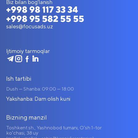
Biz bilan bog'lanish
+998 98 117 33 34
+998 95 582 55 55
sales@focusads.uz
Ijtimoiy tarmoqlar
Ish tartibi
Dush — Shanba: 09:00 — 18:00
Yakshanba: Dam olish kuni
Bizning manzil
Toshkent sh., Yashnobod tumani, Oʻsh 1-tor
koʻchasi, 38 uy