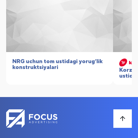
NRG uchun tom ustidagi yorug’lik
konstruktsiyalari
Korzin
ustida