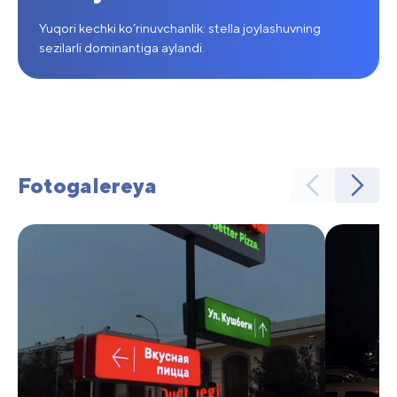
Yuqori kechki ko’rinuvchanlik: stella joylashuvning
sezilarli dominantiga aylandi.
Fotogalereya