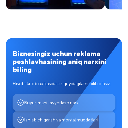
Biznesingiz uchun reklama
peshlavhasining aniq narxini
biling
Hisob-kitob natijasida siz quyidagilarni bilib olasiz:
Buyurtmani tayyorlash narxi
Ishlab chiqarish va montaj muddatlari