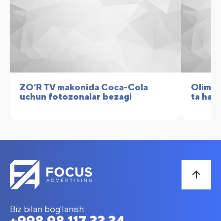
ZO’R TV makonida Coca-Cola
Olimpi
uchun fotozonalar bezagi
ta harf
Biz bilan bog'lanish
+998 98 117 33 34