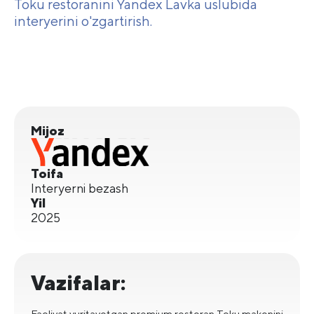
Toku restoranini Yandex Lavka uslubida
interyerini o'zgartirish.
Mijoz
Toifa
Interyerni bezash
Yil
2025
Vazifalar:
Faoliyat yuritayotgan premium restoran Toku makonini