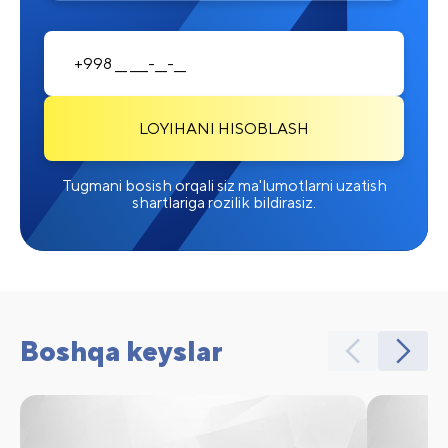
LOYIHANI HISOBLASH
Tugmani bosish orqali siz ma'lumotlarni uzatish
shartlariga rozilik bildirasiz.
Boshqa keyslar