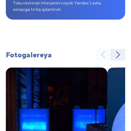
Toku restoran interyerini noyob Yandex Lavka
zonasiga to’liq aylantirish.
Fotogalereya