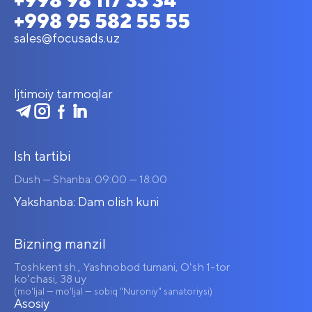
+998 95 582 55 55
sales@focusads.uz
Ijtimoiy tarmoqlar
Ish tartibi
Dush — Shanba: 09:00 — 18:00
Yakshanba: Dam olish kuni
Bizning manzil
Toshkent sh., Yashnobod tumani, Oʻsh 1-tor
koʻchasi, 38 uy
(mo'ljal — mo'ljal — sobiq "Nuroniy" sanatoriysi)
Asosiy