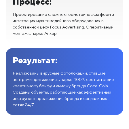
Процесс:
Проектирование сложных геометрических форм и
интеграция мультимедийного оборудования в
собственном цеху Focus Advertising. Оперативный
монтаж в парке Анхор.
Результат:
Реализованы вирусные фотолокации, ставшие
центрами притяжения в парке. 100% соответствие
креативному брифу и имиджу бренда Coca-Cola.
Созданы объекты, работающие как эффективный
инструмент продвижения бренда в социальных
сетях 24/7.