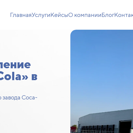
Главная
Услуги
Кейсы
О компании
Блог
Конта
ление
ola» в
 завода Coca-