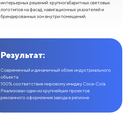
интерьерных решений: крупногабаритных световых
логотипов на фасад, навигационных указателей и
брендированных зон внутри помещений.
Результат:
Современный и динамичный облик индустриального
объекта.
100% соответствие мировому имиджу Coca-Cola.
Реализован один из крупнейших проектов
рекламного оформления завода в регионе