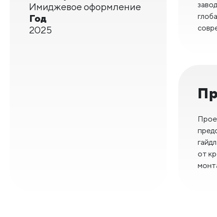
заво
Имиджевое оформление
глоб
Год
совр
2025
Пр
Прое
пред
гайдл
от к
монт