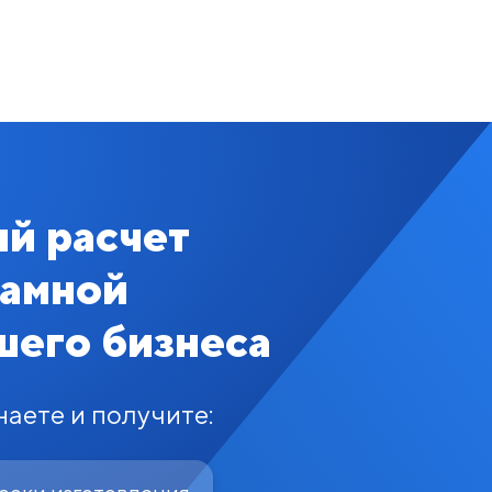
й расчет
ламной
шего бизнеса
наете и получите: