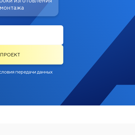
роки изготовления
 монтажа
 ПРОЕКТ
словия передачи данных