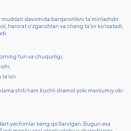
a muddati davomida barqarorlikni ta’minlashdir.
, harorat o‘zgarishlari va chang ta’sir ko‘rsatadi,
di.
rning turi va chuqurligi;
ishi;
a’siri.
reklama shiti ham kuchli shamol yoki mavsumiy ob-
ndart yechimlar keng qo‘llanilgan. Bugun esa
ik montaj real ekspluatatsiya sharoitlariga