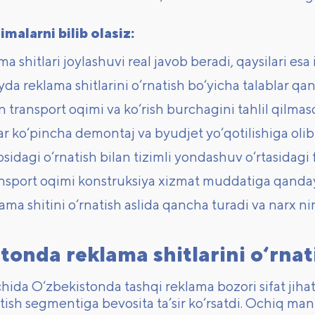
malarni bilib olasiz:
a shitlari joylashuvi real javob beradi, qaysilari esa
yda reklama shitlarini o‘rnatish bo‘yicha talablar qa
transport oqimi va ko‘rish burchagini tahlil qilma
ar ko‘pincha demontaj va byudjet yo‘qotilishiga olib
sidagi o‘rnatish bilan tizimli yondashuv o‘rtasidagi
ansport oqimi konstruksiya xizmat muddatiga qanday 
ma shitini o‘rnatish aslida qancha turadi va narx n
tonda reklama shitlarini o‘rna
chida O‘zbekistonda tashqi reklama bozori sifat jih
natish segmentiga bevosita ta’sir ko‘rsatdi. Ochiq ma