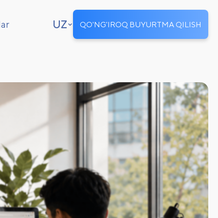
UZ
lar
QO'NG'IROQ BUYURTMA QILISH