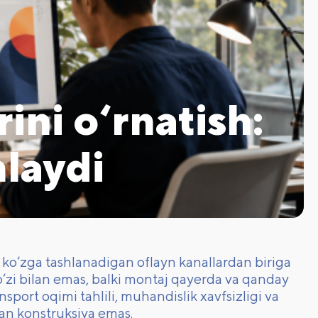
ini o‘rnatish:
hlaydi
 ko‘zga tashlanadigan oflayn kanallardan biriga
o‘zi bilan emas, balki montaj qayerda va qanday
sport oqimi tahlili, muhandislik xavfsizligi va
an konstruksiya emas.