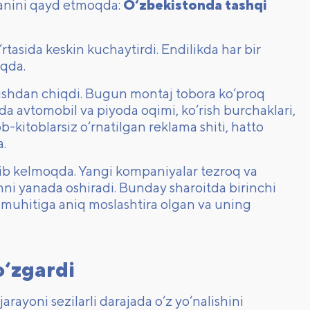
tganini qayd etmoqda:
O‘zbekistonda tashqi
rtasida keskin kuchaytirdi. Endilikda har bir
oqda.
‘lishdan chiqdi. Bugun montaj tobora ko‘proq
hda avtomobil va piyoda oqimi, ko‘rish burchaklari,
b-kitoblarsiz o‘rnatilgan reklama shiti, hatto
a.
irib kelmoqda. Yangi kompaniyalar tezroq va
ni yanada oshiradi. Bunday sharoitda birinchi
r muhitiga aniq moslashtira olgan va uning
o‘zgardi
arayoni sezilarli darajada o‘z yo‘nalishini