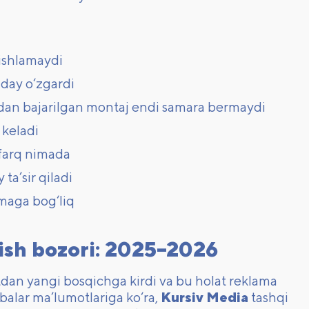
 ishlamaydi
nday o‘zgardi
sdan bajarilgan montaj endi samara bermaydi
 keladi
 farq nimada
ta’sir qiladi
imaga bog‘liq
tish bozori: 2025–2026
atdan yangi bosqichga kirdi va bu holat reklama
nbalar ma’lumotlariga ko‘ra,
Kursiv Media
tashqi