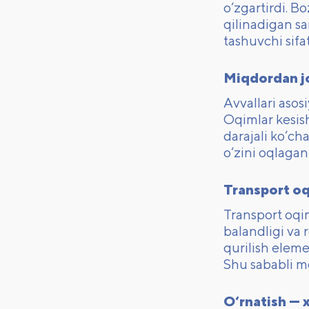
o‘zgartirdi. 
qilinadigan sa
tashuvchi sifa
Miqdordan jo
Avvallari asos
Oqimlar kesish
darajali ko‘ch
o‘zini oqlagan
Transport oqi
Transport oqi
balandligi va 
qurilish eleme
Shu sababli mo
O‘rnatish — x