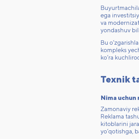
Buyurtmachilar
ega investitsi
va modernizats
yondashuv bil
Bu o‘zgarishla
kompleks yechi
ko‘ra kuchliroq
Texnik ta
Nima uchun r
Zamonaviy rekl
Reklama tashuv
kitoblarini ja
yo‘qotishga, ba