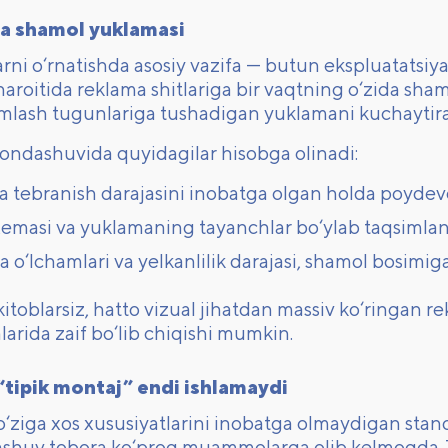
va shamol yuklamasi
rni o‘rnatishda asosiy vazifa — butun ekspluatatsiy
aroitida reklama shitlariga bir vaqtning o‘zida shamol
lash tugunlariga tushadigan yuklamani kuchaytira
ondashuvida quyidagilar hisobga olinadi:
va tebranish darajasini inobatga olgan holda poydevo
emasi va yuklamaning tayanchlar bo‘ylab taqsimlan
 o‘lchamlari va yelkanlilik darajasi, shamol bosimiga t
toblarsiz, hatto vizual jihatdan massiv ko‘ringan 
larida zaif bo‘lib chiqishi mumkin.
tipik montaj” endi ishlamaydi
 o‘ziga xos xususiyatlarini inobatga olmaydigan sta
huv tobora ko‘proq muammolarga olib kelmoqda. Tip