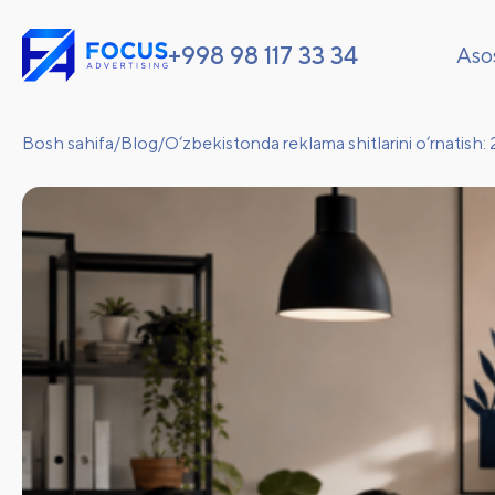
+998 98 117 33 34
Aso
Bosh sahifa
/
Blog
/
O‘zbekistonda reklama shitlarini o‘rnatish: