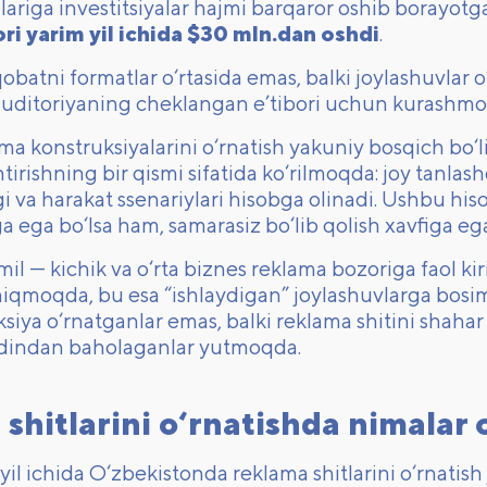
lariga investitsiyalar hajmi barqaror oshib borayo
ri yarim yil ichida $30 mln.dan oshdi
.
obatni formatlar o‘rtasida emas, balki joylashuvlar o‘
 auditoriyaning cheklangan e’tibori uchun kurashm
ma konstruksiyalarini o‘rnatish yakuniy bosqich bo
irishning bir qismi sifatida ko‘rilmoqda: joy tanlas
igi va harakat ssenariylari hisobga olinadi. Ushbu hiso
a ega bo‘lsa ham, samarasiz bo‘lib qolish xavfiga eg
l — kichik va o‘rta biznes reklama bozoriga faol k
hiqmoqda, bu esa “ishlaydigan” joylashuvlarga bosim
ksiya o‘rnatganlar emas, balki reklama shitini shaha
oldindan baholaganlar yutmoqda.
shitlarini o‘rnatishda nimalar 
il ichida O‘zbekistonda reklama shitlarini o‘rnatish j