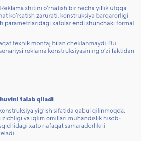
klama shitini o‘rnatish bir necha yillik ufqqa
mat ko‘rsatish zarurati, konstruksiya barqarorligi
sh parametrlaridagi xatolar endi shunchaki formal
 faqat texnik montaj bilan cheklanmaydi. Bu
ssenariysi reklama konstruksiyasining o‘zi faktidan
uvini talab qiladi
onstruksiya yig‘ish sifatida qabul qilinmoqda.
zichligi va iqlim omillari muhandislik hisob-
osqichidagi xato nafaqat samaradorlikni
eladi.