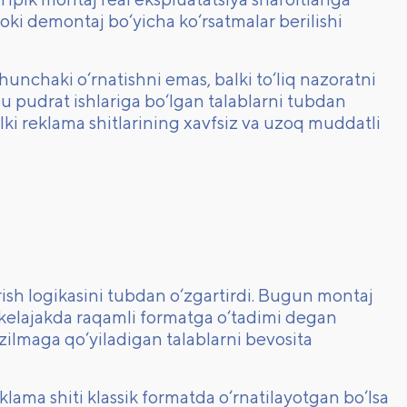
yoki demontaj bo‘yicha ko‘rsatmalar berilishi
unchaki o‘rnatishni emas, balki to‘liq nazoratni
u pudrat ishlariga bo‘lgan talablarni tubdan
lki reklama shitlarining xavfsiz va uzoq muddatli
irish logikasini tubdan o‘zgartirdi. Bugun montaj
i kelajakda raqamli formatga o‘tadimi degan
zilmaga qo‘yiladigan talablarni bevosita
eklama shiti klassik formatda o‘rnatilayotgan bo‘lsa