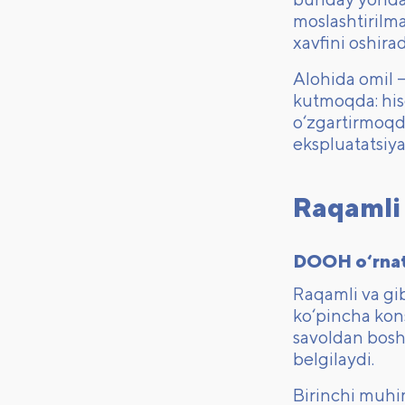
moslashtirilma
xavfini oshirad
Alohida omil —
kutmoqda: hiso
o‘zgartirmoqda
ekspluatatsiya
Raqamli 
DOOH o‘rnat
Raqamli va gib
ko‘pincha kons
savoldan boshl
belgilaydi.
Birinchi muhi