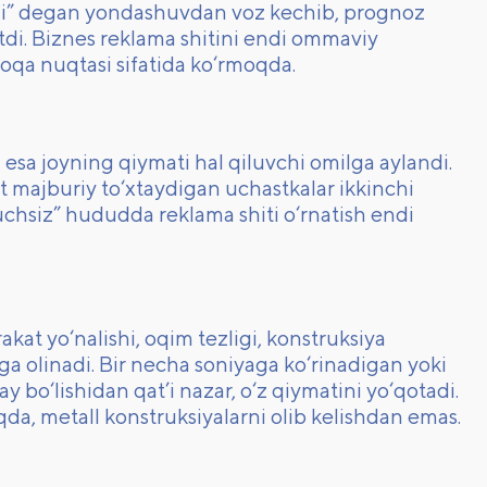
xshi” degan yondashuvdan voz kechib, prognoz
tdi. Biznes reklama shitini endi ommaviy
loqa nuqtasi sifatida ko‘rmoqda.
 esa joyning qiymati hal qiluvchi omilga aylandi.
rt majburiy to‘xtaydigan uchastkalar ikkinchi
uchsiz” hududda reklama shiti o‘rnatish endi
t yo‘nalishi, oqim tezligi, konstruksiya
ga olinadi. Bir necha soniyaga ko‘rinadigan yoki
y bo‘lishidan qat’i nazar, o‘z qiymatini yo‘qotadi.
da, metall konstruksiyalarni olib kelishdan emas.