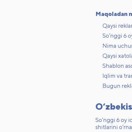
Maqoladan ni
Qaysi reklam
So‘nggi 6 o
Nima uchun 
Qaysi xatol
Shablon aso
Iqlim va tr
Bugun rekla
O‘zbekis
So‘nggi 6 oy i
shitlarini o‘r