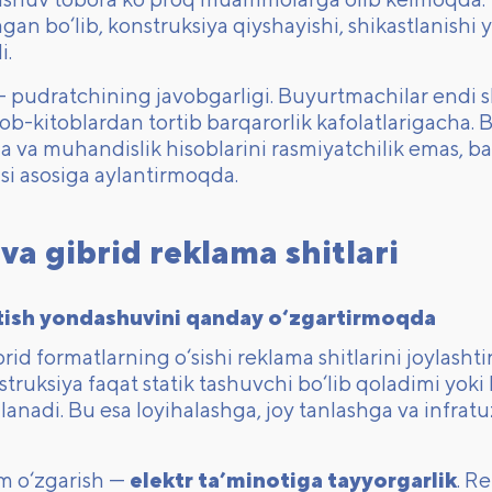
gan bo‘lib, konstruksiya qiyshayishi, shikastlanishi 
i.
 pudratchining javobgarligi. Buyurtmachilar endi sh
b-kitoblardan tortib barqarorlik kafolatlarigacha. B
 va muhandislik hisoblarini rasmiyatchilik emas, ba
si asosiga aylantirmoqda.
va gibrid reklama shitlari
ish yondashuvini qanday o‘zgartirmoqda
rid formatlarning o‘sishi reklama shitlarini joylasht
truksiya faqat statik tashuvchi bo‘lib qoladimi yok
anadi. Bu esa loyihalashga, joy tanlashga va infratu
m o‘zgarish —
elektr ta’minotiga tayyorgarlik
. R