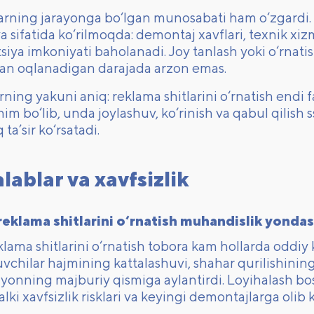
ning jarayonga bo‘lgan munosabati ham o‘zgardi. Re
ya sifatida ko‘rilmoqda: demontaj xavflari, texnik xiz
iya imkoniyati baholanadi. Joy tanlash yoki o‘rnati
an oqlanadigan darajada arzon emas.
rning yakuni aniq: reklama shitlarini o‘rnatish endi
m bo‘lib, unda joylashuv, ko‘rinish va qabul qilish 
 ta’sir ko‘rsatadi.
lablar va xavfsizlik
eklama shitlarini o‘rnatish muhandislik yondash
ama shitlarini o‘rnatish tobora kam hollarda oddiy k
chilar hajmining kattalashuvi, shahar qurilishining 
rayonning majburiy qismiga aylantirdi. Loyihalash b
lki xavfsizlik risklari va keyingi demontajlarga olib k