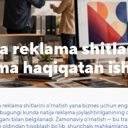
 reklama shitlar
ma haqiqatan is
reklama shitlarini o‘rnatish yana biznes uchun eng
 bugungi kunda natija reklama joylashtirilganining 
gani bilan belgilanadi. Zamonaviy o‘rnatish — bu tran
i oldindan hisoblash bo‘lib, shunchaki mahkamlang