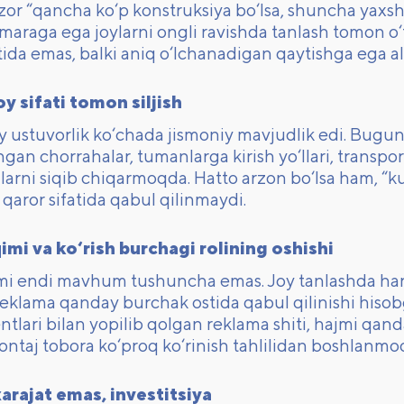
Bozor “qancha ko‘p konstruksiya bo‘lsa, shuncha ya
maraga ega joylarni ongli ravishda tanlash tomon o‘
tida emas, balki aniq o‘lchanadigan qaytishga ega a
y sifati tomon siljish
iy ustuvorlik ko‘chada jismoniy mavjudlik edi. Bugun
gan chorrahalar, tumanlarga kirish yo‘llari, transpo
alarni siqib chiqarmoqda. Hatto arzon bo‘lsa ham, “k
 qaror sifatida qabul qilinmaydi.
mi va ko‘rish burchagi rolining oshishi
mi endi mavhum tushuncha emas. Joy tanlashda haraka
reklama qanday burchak ostida qabul qilinishi hisob
ntlari bilan yopilib qolgan reklama shiti, hajmi qanda
ntaj tobora ko‘proq ko‘rinish tahlilidan boshlanmoq
arajat emas, investitsiya