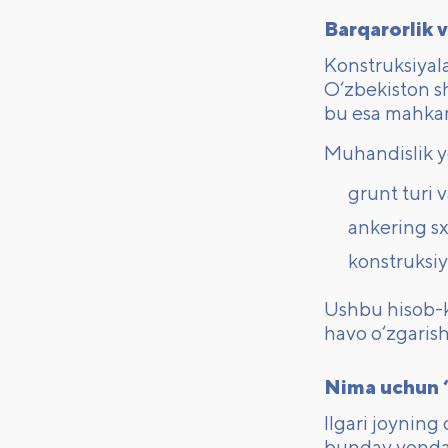
Barqarorlik 
Konstruksiyala
O‘zbekiston sh
bu esa mahkam
Muhandislik y
grunt turi 
ankering sx
konstruksiya
Ushbu hisob-ki
havo o‘zgarish
Nima uchun “
Ilgari joyning
bunday yondas