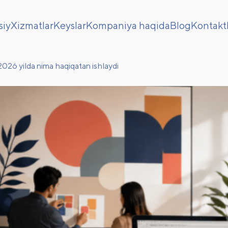
siy
Xizmatlar
Keyslar
Kompaniya haqida
Blog
Kontakt
 2026 yilda nima haqiqatan ishlaydi