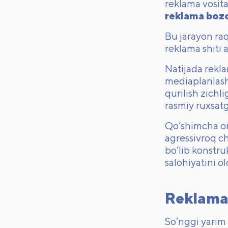
reklama vosita
reklama bozo
Bu jarayon raq
reklama shiti
Natijada rekla
mediaplanlasht
qurilish zichl
rasmiy ruxsatg
Qo‘shimcha omi
agressivroq c
bo‘lib konstru
salohiyatini 
Reklama 
So‘nggi yarim y