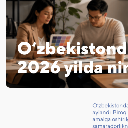
O‘zbekistonda
2026 yilda ni
O‘zbekistonda 
aylandi. Biroq
amalga oshiril
samaradorlikn