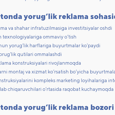
tonda yorug‘lik reklama sohasi
ama va shahar infratuzilmasiga investitsiyalar oshdi
h texnologiyalariga ommaviy o‘tish
hun yorug‘lik harflariga buyurtmalar ko‘paydi
rug‘lik qutilari ommalashdi
klama konstruksiyalari rivojlanmoqda
rni montaj va xizmat ko‘rsatish bo‘yicha buyurtmal
struksiyalarini kompleks marketing loyihalariga inte
lab chiqaruvchilari o‘rtasida raqobat kuchaymoqda
tonda yorug‘lik reklama bozori –