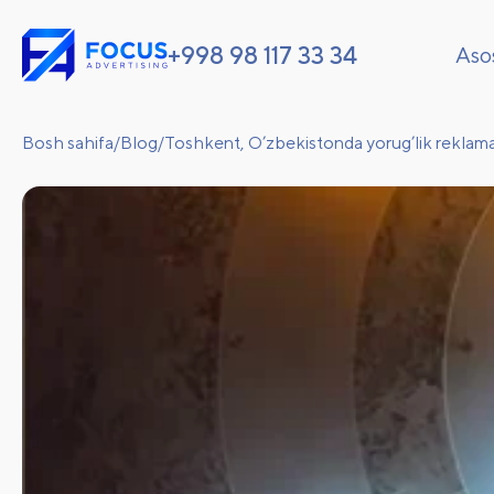
+998 98 117 33 34
Aso
Bosh sahifa
/
Blog
/
Toshkent, O’zbekistonda yorug’lik reklamal