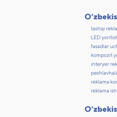
O‘zbekis
tashqi rekl
LED yoritis
fasadlar uc
kompozit yo
interyer re
peshlavhala
reklama kon
reklama ish
O‘zbekis