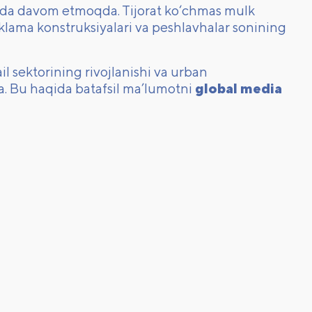
shda davom etmoqda. Tijorat ko‘chmas mulk
eklama konstruksiyalari va peshlavhalar sonining
l sektorining rivojlanishi va urban
a. Bu haqida batafsil ma’lumotni
global media