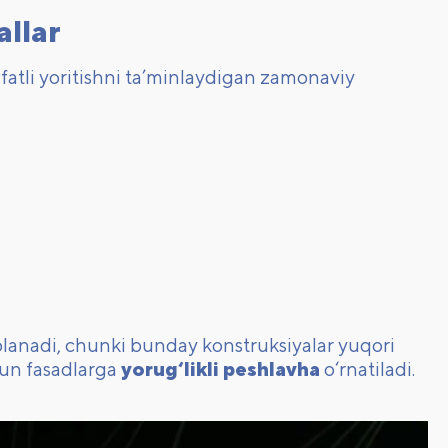
allar
fatli yoritishni ta’minlaydigan zamonaviy
blanadi, chunki bunday konstruksiyalar yuqori
hun fasadlarga
yorug‘likli peshlavha
o‘rnatiladi.