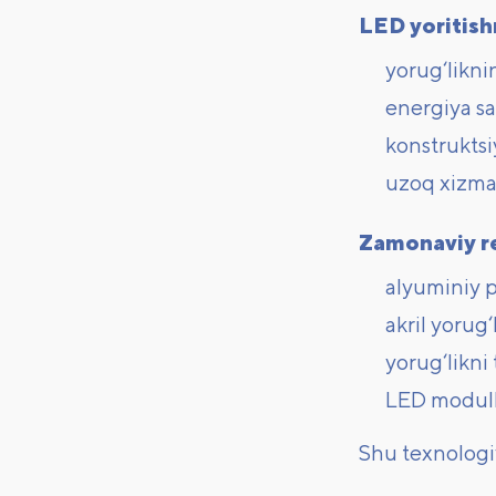
LED yoritishn
yorug‘likni
energiya sa
konstruktsi
uzoq xizma
Zamonaviy re
alyuminiy p
akril yorug‘
yorug‘likni
LED modull
Shu texnologiy