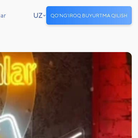
UZ
lar
QO'NG'IROQ BUYURTMA QILISH