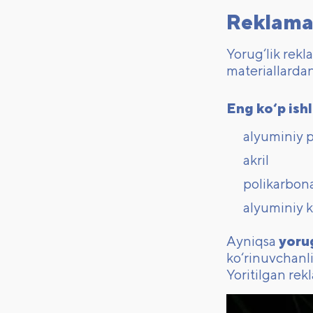
Reklama 
Yorug‘lik rekl
materiallardan
Eng ko‘p ishl
alyuminiy p
akril
polikarbon
alyuminiy 
Ayniqsa
yorug
ko‘rinuvchanl
Yoritilgan re