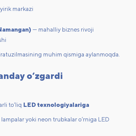
yirik markazi
, Namangan)
— mahalliy biznes rivoji
shi
 infratuzilmasining muhim qismiga aylanmoqda.
qanday o‘zgardi
li to‘liq
LED texnologiyalariga
 lampalar yoki neon trubkalar o‘rniga LED