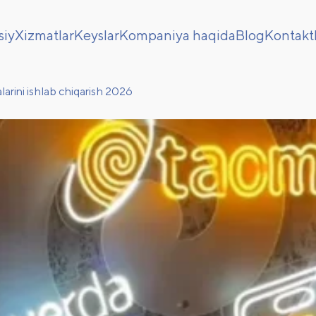
siy
Xizmatlar
Keyslar
Kompaniya haqida
Blog
Kontakt
arini ishlab chiqarish 2026