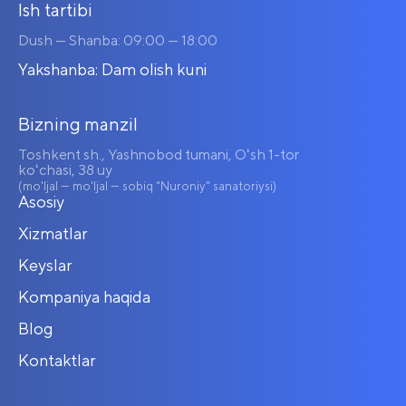
Ish tartibi
Dush — Shanba: 09:00 — 18:00
Yakshanba: Dam olish kuni
Bizning manzil
Toshkent sh., Yashnobod tumani, Oʻsh 1-tor
koʻchasi, 38 uy
(mo'ljal — mo'ljal — sobiq "Nuroniy" sanatoriysi)
Asosiy
Xizmatlar
Keyslar
Kompaniya haqida
Blog
Kontaktlar