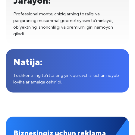
Jarayon:
Professional montaj chiziqlarning tozaligi va
panjaraning mukammal geometriyasini ta’minlaydi,
ob’yektning ishonchliligi va premiumligini namoyon
qiladi.
Natija:
Toshkentning to’rtta eng yirik quruvchisi uchun noyob
loyihalar amalga oshirildi.
Biznesingiz uchun reklama