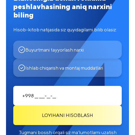
peshlavhasining aniq narxini
biling
Hisob-kitob natijasida siz quyidagilarni bilib olasiz:
Buyurtmani tayyorlash narxi
Ishlab chiqarish va montaj muddatlari
LOYIHANI HISOBLASH
Tugmani bosish orqali siz ma'lumotlarni uzatish