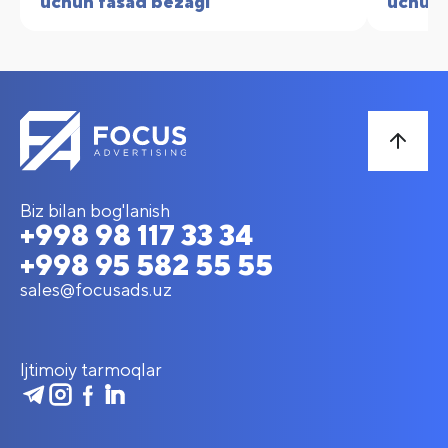
uchun fasad bezagi
uchun 
Biz bilan bog'lanish
+998 98 117 33 34
+998 95 582 55 55
sales@focusads.uz
Ijtimoiy tarmoqlar