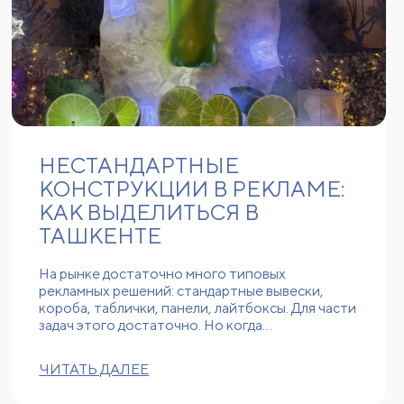
НЕСТАНДАРТНЫЕ
КОНСТРУКЦИИ В РЕКЛАМЕ:
КАК ВЫДЕЛИТЬСЯ В
ТАШКЕНТЕ
На рынке достаточно много типовых
рекламных решений: стандартные вывески,
короба, таблички, панели, лайтбоксы. Для части
задач этого достаточно. Но когда…
ЧИТАТЬ ДАЛЕЕ