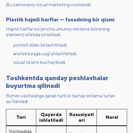
Bu zamonaviy vizual marketing vositasidir.
Plastik hajmli harflar — fasadning bir qismi
Hajmli harflar ko‘pincha umumiy reklama tizimining
elementi sifatida ishlatiladi:
yoritish bilan birlashtiriladi;
arxitekturaga uyg‘unlashtiriladi;
vizual ta’sirni kuchaytiradi.
Toshkentda qanday peshlavhalar
buyurtma qilinadi
Biznes vazifalariga qarab turli xil tashqi reklama turlari
qo‘llaniladi.
Qayerda
Xususiyatl
Turi
Narxi
ishlatiladi
ari
Yoritiladiga