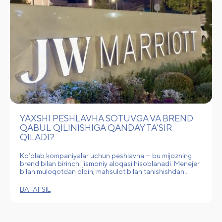
YAXSHI PESHLAVHA SOTUVGA VA BREND
QABUL QILINISHIGA QANDAY TA’SIR
QILADI?
Ko‘plab kompaniyalar uchun peshlavha — bu mijozning
brend bilan birinchi jismoniy aloqasi hisoblanadi. Menejer
bilan muloqotdan oldin, mahsulot bilan tanishishdan…
BATAFSIL