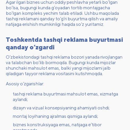
Agar ilgari biznes uchun oddiy peshlavha yetarli bo‘lgan
bo‘lsa, bugungi kunda g‘oyadan tortib montajgacha
bo‘lgan kompleks yechim talab etiladi. Ushbu maqolada
tashqi reklamani qanday to‘g‘ri buyurtma qilish va amaliy
natijaga erishish mumkinligi haqida so‘z yuritamiz.
Toshkentda tashqi reklama buyurtmasi
qanday o‘zgardi
O‘zbekistondagi tashqi reklama bozori yanada rivojlangan
va talabchan bo‘lib bormoqda. Bugungi kunda mijozlar
shunchaki mahsulot emas, balki yangi mijozlarni jalb
qiladigan tayyor reklama vositasini kutishmoqda.
Asosiy o‘zgarishlar:
tashqi reklama buyurtmasi mahsulot emas, xizmatga
aylandi;
dizayn va vizual konsepsiyaning ahamiyati oshdi;
montaj loyihaning ajralmas qismiga aylandi;
biznes konstruksiyaga emas, natijaga e’tibor