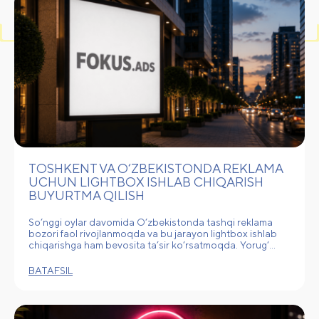
TOSHKENT VA O‘ZBEKISTONDA REKLAMA
UCHUN LIGHTBOX ISHLAB CHIQARISH
BUYURTMA QILISH
So‘nggi oylar davomida O‘zbekistonda tashqi reklama
bozori faol rivojlanmoqda va bu jarayon lightbox ishlab
chiqarishga ham bevosita ta’sir ko‘rsatmoqda. Yorug‘…
BATAFSIL