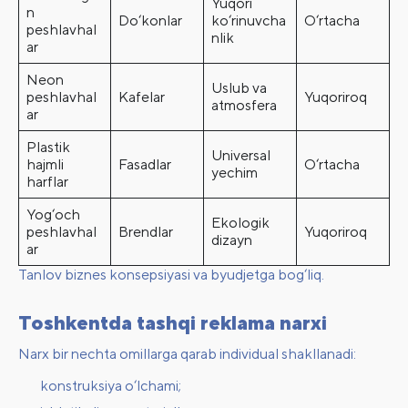
Yuqori
n
Do‘konlar
ko‘rinuvcha
O‘rtacha
peshlavhal
nlik
ar
Neon
Uslub va
peshlavhal
Kafelar
Yuqoriroq
atmosfera
ar
Plastik
Universal
hajmli
Fasadlar
O‘rtacha
yechim
harflar
Yog‘och
Ekologik
peshlavhal
Brendlar
Yuqoriroq
dizayn
ar
Tanlov biznes konsepsiyasi va byudjetga bog‘liq.
Toshkentda tashqi reklama narxi
Narx bir nechta omillarga qarab individual shakllanadi:
konstruksiya o‘lchami;