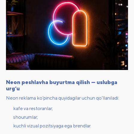
Neon peshlavha buyurtma qilish — uslubga
urg‘u
Neon reklama ko‘pincha quyidagilar uchun qo‘llaniladi:
kafe va restoranlar;
shourumlar;
kuchli vizual pozitsiyaga ega brendlar.