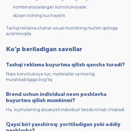
kombinatsiyalangan konstruksiyalar;
dizayn rolining kuchayishi.
Tashqi reklama shahar vizual muhitining muhim qismiga
aylanmoqda.
Ko‘p beriladigan savollar
Tashqi reklama buyurtma qilish qancha turadi?
Narx konstruksiya turi, materiallar va montaj
murakkabligiga bog‘liq.
Brend uchun individual neon peshlavha
buyurtma qilish mumkinmi?
Ha, loyihalarning aksariyati individual tarzda ishlab chiqiladi.
Qaysi biri yaxshiroq: yoritiladigan yoki oddiy
peshlavha?