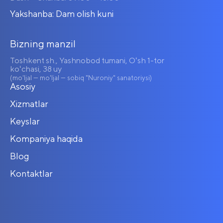
Yakshanba: Dam olish kuni
Bizning manzil
Toshkent sh., Yashnobod tumani, Oʻsh 1-tor
koʻchasi, 38 uy
(mo'ljal — mo'ljal — sobiq "Nuroniy" sanatoriysi)
Asosiy
Xizmatlar
Keyslar
Kompaniya haqida
Blog
Kontaktlar