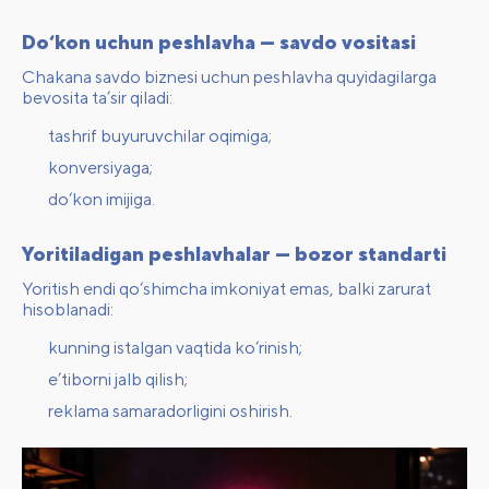
Do‘kon uchun peshlavha — savdo vositasi
Chakana savdo biznesi uchun peshlavha quyidagilarga
bevosita ta’sir qiladi:
tashrif buyuruvchilar oqimiga;
konversiyaga;
do‘kon imijiga.
Yoritiladigan peshlavhalar — bozor standarti
Yoritish endi qo‘shimcha imkoniyat emas, balki zarurat
hisoblanadi:
kunning istalgan vaqtida ko‘rinish;
e’tiborni jalb qilish;
reklama samaradorligini oshirish.