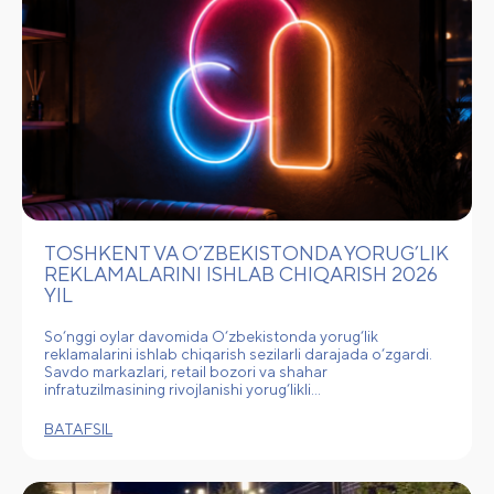
TOSHKENT VA O’ZBEKISTONDA YORUG’LIK
REKLAMALARINI ISHLAB CHIQARISH 2026
YIL
So‘nggi oylar davomida O‘zbekistonda yorug‘lik
reklamalarini ishlab chiqarish sezilarli darajada o‘zgardi.
Savdo markazlari, retail bozori va shahar
infratuzilmasining rivojlanishi yorug‘likli…
BATAFSIL