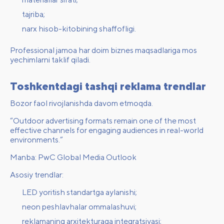
tajriba;
narx hisob-kitobining shaffofligi.
Professional jamoa har doim biznes maqsadlariga mos
yechimlarni taklif qiladi.
Toshkentdagi tashqi reklama trendlar
Bozor faol rivojlanishda davom etmoqda.
“Outdoor advertising formats remain one of the most
effective channels for engaging audiences in real-world
environments.”
Manba: PwC Global Media Outlook
Asosiy trendlar:
LED yoritish standartga aylanishi;
neon peshlavhalar ommalashuvi;
reklamaning arxitekturaga integratsiyasi;