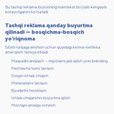
Bu tashqi reklama bozorining mamlakat bo‘ylab kengayib
borayotganini ko‘rsatadi.
Tashqi reklama qanday buyurtma
qilinadi — bosqichma-bosqich
yo‘riqnoma
Sifatli natijaga erishish uchun quyidagi ketma-ketlikka
amal qilish tavsiya etiladi:
Maqsadni aniqlash — mijozlarni jalb qilish yoki brending.
Peshlavha turini tanlash.
Dizayn ishlab chiqish.
Materiallarni tanlash.
Byudjetni hisoblash.
Ishlab chiqarishni buyurtma qilish.
Montajni amalga oshirish.