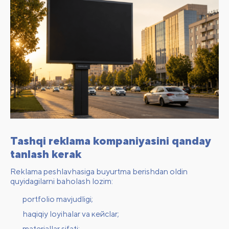
Tashqi reklama kompaniyasini qanday
tanlash kerak
Reklama peshlavhasiga buyurtma berishdan oldin
quyidagilarni baholash lozim:
portfolio mavjudligi;
haqiqiy loyihalar va кейсlar;
materiallar sifati;