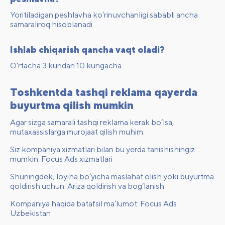
Yoritiladigan peshlavha ko‘rinuvchanligi sababli ancha
samaraliroq hisoblanadi.
Ishlab chiqarish qancha vaqt oladi?
O‘rtacha 3 kundan 10 kungacha.
Toshkentda tashqi reklama qayerda
buyurtma qilish mumkin
Agar sizga samarali tashqi reklama kerak bo‘lsa,
mutaxassislarga murojaat qilish muhim.
Siz kompaniya xizmatlari bilan bu yerda tanishishingiz
mumkin:
Focus Ads xizmatlari
Shuningdek, loyiha bo‘yicha maslahat olish yoki buyurtma
qoldirish uchun:
Ariza qoldirish va bog‘lanish
Kompaniya haqida batafsil ma’lumot:
Focus Ads
Uzbekistan