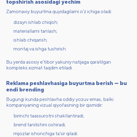
topshirish asosidagi yechim
Zamonaviy buyurtma quyidagilarni o‘z ichiga oladi:
dizayn ishlab chiqish;
materiallarni tanlash;
ishlab chiqarish;
montaj va ishga tushirish.
Bu yerda asosiy e’tibor yakuniy natijaga qaratilgan
kompleks xizmat taqdim etiladi.
Reklama peshlavhasiga buyurtma berish — bu
endi brending
Bugungi kunda peshlavha oddiy yozuv emas, balki
kompaniyaning vizual qiyofasining bir qismidir:
birinchi taassurotni shakllantiradi;
brend tanilishini oshiradi;
mijozlar ishonchiga ta’sir qiladi.