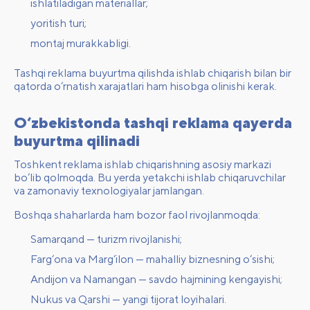
ishlatiladigan materiallar;
yoritish turi;
montaj murakkabligi.
Tashqi reklama buyurtma qilishda ishlab chiqarish bilan bir
qatorda o‘rnatish xarajatlari ham hisobga olinishi kerak.
O‘zbekistonda tashqi reklama qayerda
buyurtma qilinadi
Toshkent reklama ishlab chiqarishning asosiy markazi
bo‘lib qolmoqda. Bu yerda yetakchi ishlab chiqaruvchilar
va zamonaviy texnologiyalar jamlangan.
Boshqa shaharlarda ham bozor faol rivojlanmoqda:
Samarqand — turizm rivojlanishi;
Farg‘ona va Marg‘ilon — mahalliy biznesning o‘sishi;
Andijon va Namangan — savdo hajmining kengayishi;
Nukus va Qarshi — yangi tijorat loyihalari.