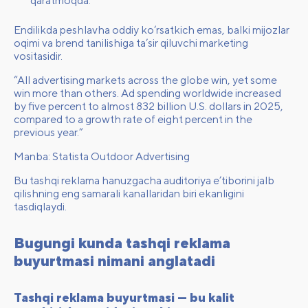
qaratmoqda.
Endilikda peshlavha oddiy ko‘rsatkich emas, balki mijozlar
oqimi va brend tanilishiga ta’sir qiluvchi marketing
vositasidir.
“All advertising markets across the globe win, yet some
win more than others. Ad spending worldwide increased
by five percent to almost 832 billion U.S. dollars in 2025,
compared to a growth rate of eight percent in the
previous year.”
Manba: Statista Outdoor Advertising
Bu tashqi reklama hanuzgacha auditoriya e’tiborini jalb
qilishning eng samarali kanallaridan biri ekanligini
tasdiqlaydi.
Bugungi kunda tashqi reklama
buyurtmasi nimani anglatadi
Tashqi reklama buyurtmasi — bu kalit