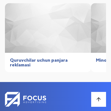
Quruvchilar uchun panjara
Minora 
reklamasi