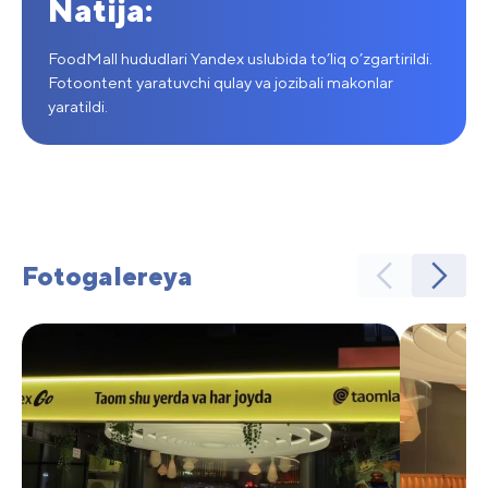
Natija:
FoodMall hududlari Yandex uslubida to’liq o’zgartirildi.
Fotoontent yaratuvchi qulay va jozibali makonlar
yaratildi.
Fotogalereya