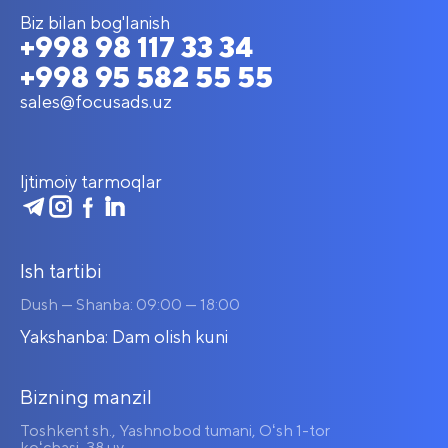
Biz bilan bog'lanish
+998 98 117 33 34
+998 95 582 55 55
sales@focusads.uz
Ijtimoiy tarmoqlar
Ish tartibi
Dush — Shanba: 09:00 — 18:00
Yakshanba: Dam olish kuni
Bizning manzil
Toshkent sh., Yashnobod tumani, Oʻsh 1-tor
koʻchasi, 38 uy