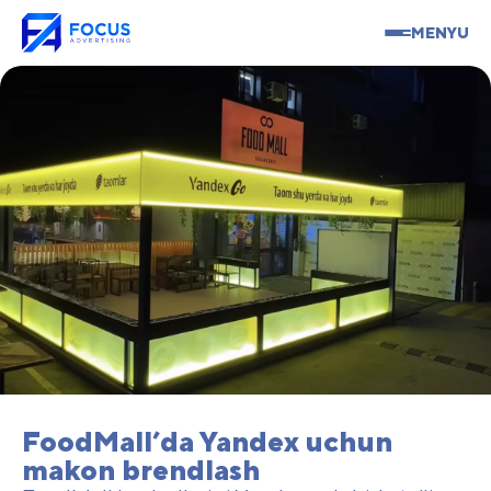
MENYU
FoodMall’da Yandex uchun
makon brendlash