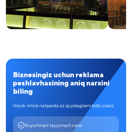
Biznesingiz uchun reklama
peshlavhasining aniq narxini
biling
Hisob-kitob natijasida siz quyidagilarni bilib olasiz:
Buyurtmani tayyorlash narxi