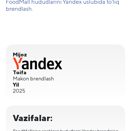
FoodMall hududlarini Yandex uslubida to'liq
brendlash.
Mijoz
Toifa
Makon brendlash
Yil
2025
Vazifalar:
FoodMall’ning ajratilgan hududlarini Yandex brendining