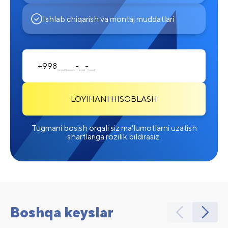
Ishlab chiqarish va montaj muddatlari
LOYIHANI HISOBLASH
Tugmani bosish orqali siz ma'lumotlarni uzatish
shartlariga rozilik bildirasiz.
Boshqa keyslar