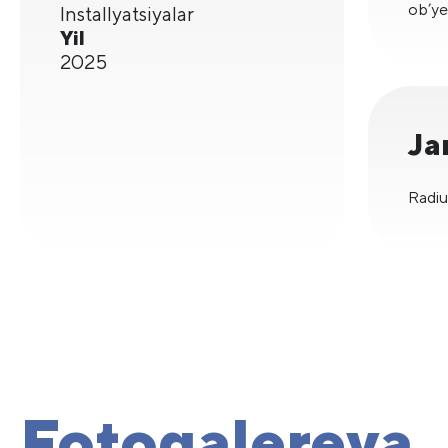
ob’ye
Installyatsiyalar
Yil
2025
Ja
Radiu
Fotogalereya