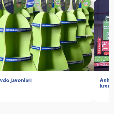
vdo javonlari
Anhor
kreat