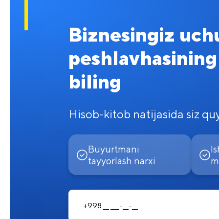
Biznesingiz uch
peshlavhasining 
biling
Hisob-kitob natijasida siz quyi
Buyurtmani
Is
tayyorlash narxi
m