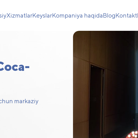
siy
Xizmatlar
Keyslar
Kompaniya haqida
Blog
Kontakt
Coca-
uchun markaziy