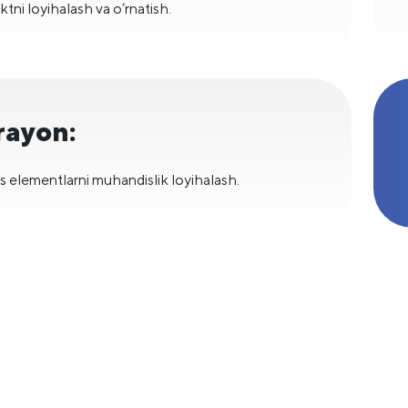
ktni loyihalash va o’rnatish.
rayon:
s elementlarni muhandislik loyihalash.