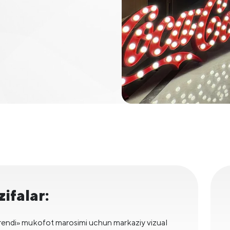
zifalar:
brendi» mukofot marosimi uchun markaziy vizual