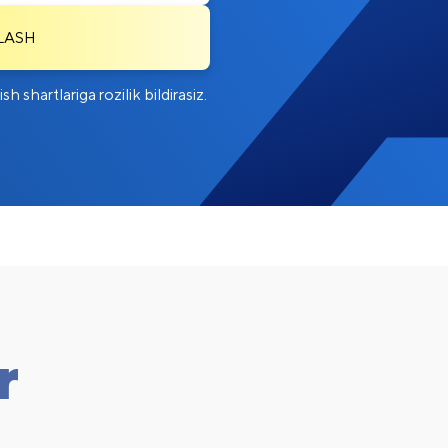
LASH
 shartlariga rozilik bildirasiz.
r