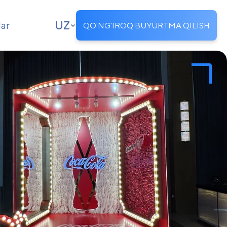
UZ
lar
QO'NG'IROQ BUYURTMA QILISH