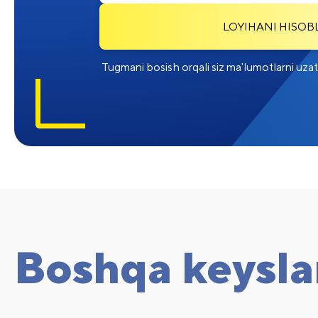
LOYIHANI HISOB
Tugmani bosish orqali siz ma'lumotlarni uzatish
Boshqa keysla