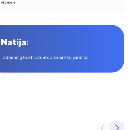
chiqish.
Natija:
Tadbirning bosh vizual dominantasi yaratildi.