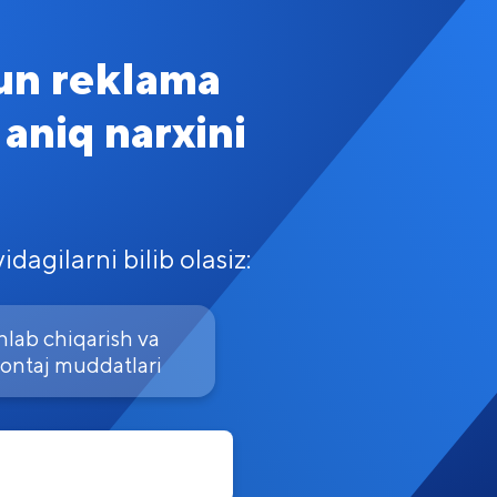
un reklama
aniq narxini
dagilarni bilib olasiz:
hlab chiqarish va
ontaj muddatlari