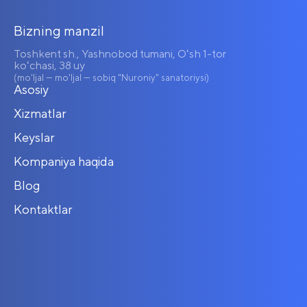
Bizning manzil
Toshkent sh., Yashnobod tumani, Oʻsh 1-tor
koʻchasi, 38 uy
(mo'ljal — mo'ljal — sobiq "Nuroniy" sanatoriysi)
Asosiy
Xizmatlar
Keyslar
Kompaniya haqida
Blog
Kontaktlar