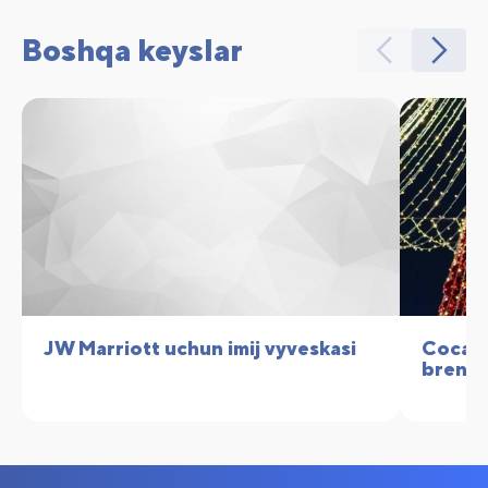
Boshqa keyslar
JW Marriott uchun imij vyveskasi
Coca-C
brendl