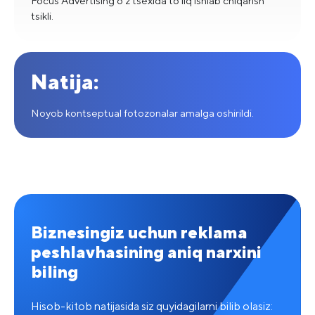
Focus Advertising o’z tsexida to’liq ishlab chiqarish
tsikli.
Natija:
Noyob kontseptual fotozonalar amalga oshirildi.
Biznesingiz uchun reklama
peshlavhasining aniq narxini
biling
Hisob-kitob natijasida siz quyidagilarni bilib olasiz: