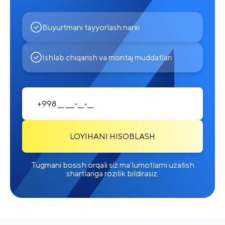
Buyurtmani tayyorlash narxi
Ishlab chiqarish va montaj muddatlari
LOYIHANI HISOBLASH
Tugmani bosish orqali siz ma'lumotlarni uzatish
shartlariga rozilik bildirasiz.